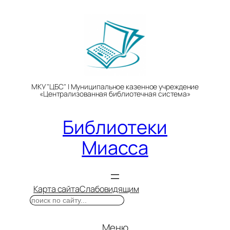
Перейти
к
содержимому
МКУ "ЦБС" | Муниципальное казенное учреждение
«Централизованная библиотечная система»
Библиотеки
Миасса
Карта сайта
Слабовидящим
Поиск
Меню