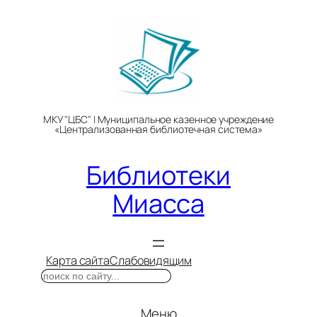
Перейти
к
содержимому
МКУ "ЦБС" | Муниципальное казенное учреждение
«Централизованная библиотечная система»
Библиотеки
Миасса
Карта сайта
Слабовидящим
Поиск
Меню