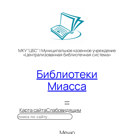
Перейти
к
содержимому
МКУ "ЦБС" | Муниципальное казенное учреждение
«Централизованная библиотечная система»
Библиотеки
Миасса
Карта сайта
Слабовидящим
Поиск
Меню