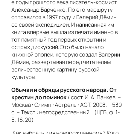
е годы прошлого века писатель-космист
Александр Барченко. По его маршруту
отправился в 1997 году и Валерий Дёмин
со своей экспедицией. И написанная им
книга впервые вышла из печати именно в
тот памятный год первых открытий и
острых дискуссий. Это было начало
книжной эпопеи, которую создал Валерий
Дёмин, развертывая перед читателем
величественную картину русской
культуры.
Обычаи и обряды русского народа. От
крестин до поминок
/ сост. И. А. Панкев. –
Москва : Олимп : Астрель : АСТ, 2008. – 539
с. – Текст : непосредственный. (ЦГБ, ф. 1-
5, 16, 20)
Как выбрать имя новорожденному? Кого