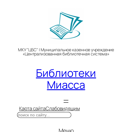
Перейти
к
содержимому
МКУ "ЦБС" | Муниципальное казенное учреждение
«Централизованная библиотечная система»
Библиотеки
Миасса
Карта сайта
Слабовидящим
Поиск
Меню