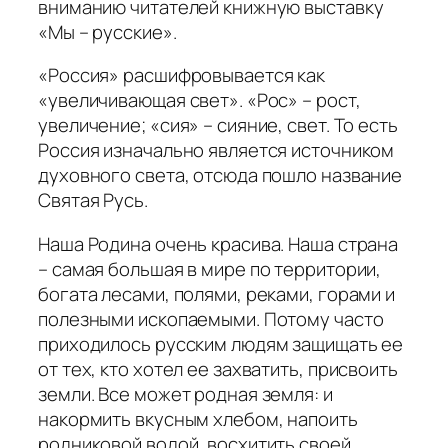
вниманию читателей книжную выставку
«Мы – русские».
«Россия» расшифровывается как
«увеличивающая свет». «Рос» – рост,
увеличение; «сия» – сияние, свет. То есть
Россия изначально является источником
духовного света, отсюда пошло название
Святая Русь.
Наша Родина очень красива. Наша страна
– самая большая в мире по территории,
богата лесами, полями, реками, горами и
полезными ископаемыми. Потому часто
приходилось русским людям защищать ее
от тех, кто хотел ее захватить, присвоить
земли. Все может родная земля: и
накормить вкусным хлебом, напоить
родниковой водой, восхитить своей