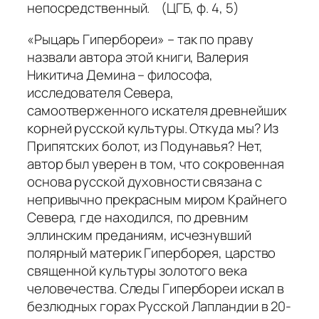
непосредственный. (ЦГБ, ф. 4, 5)
«Рыцарь Гипербореи» – так по праву
назвали автора этой книги, Валерия
Никитича Демина – философа,
исследователя Севера,
самоотверженного искателя древнейших
корней русской культуры. Откуда мы? Из
Припятских болот, из Подунавья? Нет,
автор был уверен в том, что сокровенная
основа русской духовности связана с
непривычно прекрасным миром Крайнего
Севера, где находился, по древним
эллинским преданиям, исчезнувший
полярный материк Гиперборея, царство
священной культуры золотого века
человечества. Следы Гипербореи искал в
безлюдных горах Русской Лапландии в 20-