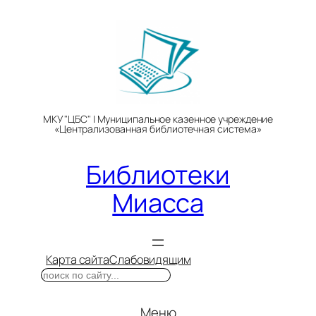
Перейти
к
содержимому
МКУ "ЦБС" | Муниципальное казенное учреждение
«Централизованная библиотечная система»
Библиотеки
Миасса
Карта сайта
Слабовидящим
Поиск
Меню