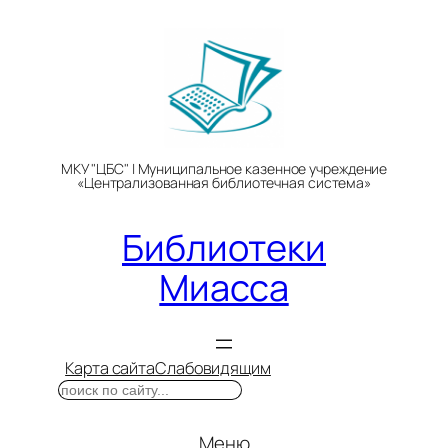
Перейти
к
содержимому
МКУ "ЦБС" | Муниципальное казенное учреждение
«Централизованная библиотечная система»
Библиотеки
Миасса
Карта сайта
Слабовидящим
Поиск
Меню