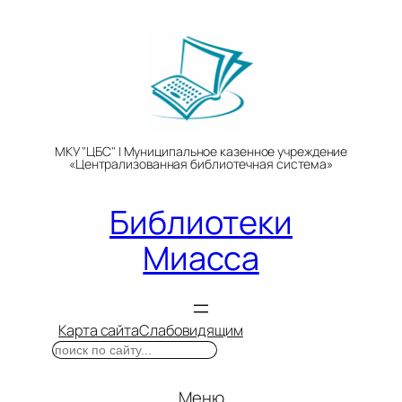
Перейти
к
содержимому
МКУ "ЦБС" | Муниципальное казенное учреждение
«Централизованная библиотечная система»
Библиотеки
Миасса
Карта сайта
Слабовидящим
Поиск
Меню