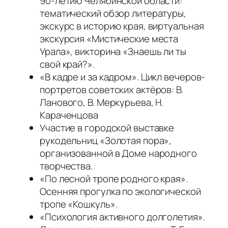
90-летию Челябинской области:
тематический обзор литературы,
экскурс в историю края, виртуальная
экскурсия «Мистические места
Урала», викторина «Знаешь ли ты
свой край?».
«В кадре и за кадром». Цикл вечеров-
портретов советских актёров: В.
Ланового, В. Меркурьева, Н.
Караченцова
Участие в городской выставке
рукодельниц «Золотая пора»,
организованной в Доме народного
творчества.
«По лесной тропе родного края».
Осенняя прогулка по экологической
тропе «Кошкуль».
«Психология активного долголетия».