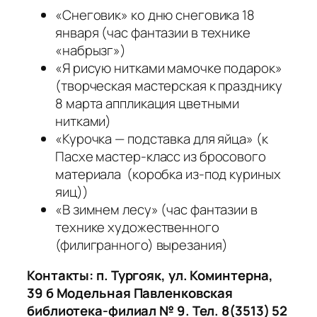
«Снеговик» ко дню снеговика 18
января (час фантазии в технике
«набрызг»)
«Я рисую нитками мамочке подарок»
(творческая мастерская к празднику
8 марта аппликация цветными
нитками)
«Курочка — подставка для яйца» (к
Пасхе мастер-класс из бросового
материала (коробка из-под куриных
яиц))
«В зимнем лесу» (час фантазии в
технике художественного
(филигранного) вырезания)
Контакты: п. Тургояк, ул. Коминтерна,
39 б Модельная Павленковская
библиотека-филиал № 9. Тел. 8(3513) 52