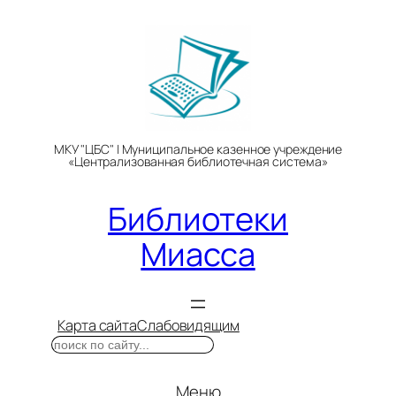
Перейти
к
содержимому
МКУ "ЦБС" | Муниципальное казенное учреждение
«Централизованная библиотечная система»
Библиотеки
Миасса
Карта сайта
Слабовидящим
Поиск
Меню