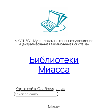
Перейти
к
содержимому
МКУ "ЦБС" | Муниципальное казенное учреждение
«Централизованная библиотечная система»
Библиотеки
Миасса
Карта сайта
Слабовидящим
Поиск
Меню