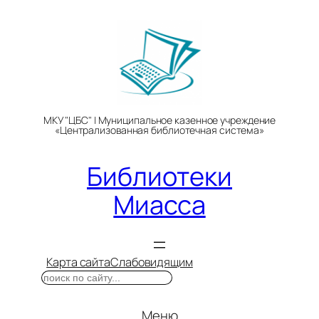
Перейти
к
содержимому
МКУ "ЦБС" | Муниципальное казенное учреждение
«Централизованная библиотечная система»
Библиотеки
Миасса
Карта сайта
Слабовидящим
Поиск
Меню