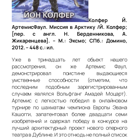
Колфер Й.
АртемисФаул. Миссия в Арктику /Й. Колфер;
[пер. с англ. Н. Берденникова, А.
Жикаренцева]. – М.: Эксмо; СПб.: Домино,
2012. – 448 с.: ил.
Уже в тринадцать лет объект нашего
рассмотрения, он же Артемис Фаул,
демонстрировал поистине выдающиеся
умственные способности (отметим, что
последним подобным зарегистрированным
случаем являлся Вольфганг Амадей Моцарт).
Артемис с легкостью победил в онлайновом
турнире по шахматам чемпиона Европы Эвана
Кашогги, запатентовал более двадцати семи
изобретений и одержал победу в конкурсе на
лучший архитектурный проект нового оперного
театра в Дублине. И это отнюдь не полный список