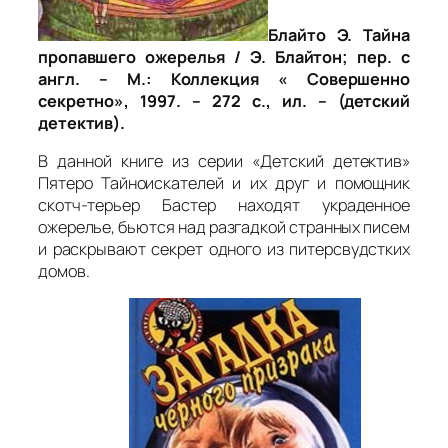
Блайто Э. Тайна
пропавшего ожерелья / Э. Блайтон; пер. с
англ. – М.: Коллекция « Совершенно
секретно», 1997. – 272 с., ил. – (детский
детектив).
В данной книге из серии «Детский детектив»
Пятеро Тайноискателей и их друг и помощник
скотч-терьер Бастер находят украденное
ожерелье, бьются над разгадкой странных писем
и раскрывают секрет одного из питерсвудстких
домов.