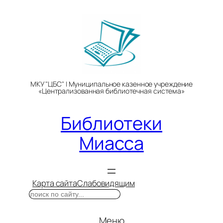
Перейти
к
содержимому
МКУ "ЦБС" | Муниципальное казенное учреждение
«Централизованная библиотечная система»
Библиотеки
Миасса
Карта сайта
Слабовидящим
Поиск
Меню