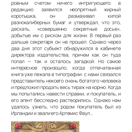
ровным счетом ничего интригующего: в
редакцию заявился неопрятный жирный
коротышка, он размахивал кипой
разнокалиберных бумаг и утверждал, что это,
дескать, «совершенно секретные досье»,
добытые им с риском для жизни. В первый раз
дальше секретаря он не прошел. Однако через
два дня этот субъект обнаружился в кабинете
директора издательства, причем как он туда
попал — так и осталось загадкой. Но самое
интересное произошло, когда отпечатанная
книга уже лежала в типографии: с нами связался
представитель некоего очень богатого человека
и предложил продать весь тираж на корню. Когда
мы попытались навести справки, и покупатель, и
его агент бесследно растворились. Однако нам
удалось узнать, что родом покупатель был из
Ирландии и звали его Артемис Фаул…