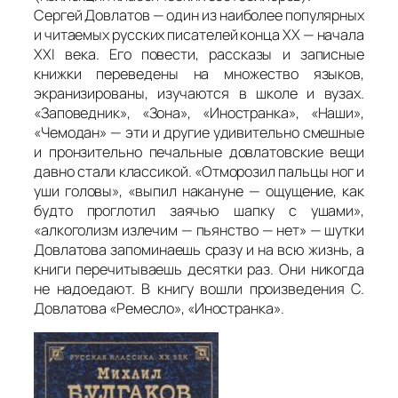
Сергей Довлатов — один из наиболее популярных
и читаемых русских писателей конца ХХ — начала
XXI века. Его повести, рассказы и записные
книжки переведены на множество языков,
экранизированы, изучаются в школе и вузах.
«Заповедник», «Зона», «Иностранка», «Наши»,
«Чемодан» — эти и другие удивительно смешные
и пронзительно печальные довлатовские вещи
давно стали классикой. «Отморозил пальцы ног и
уши головы», «выпил накануне — ощущение, как
будто проглотил заячью шапку с ушами»,
«алкоголизм излечим — пьянство — нет» — шутки
Довлатова запоминаешь сразу и на всю жизнь, а
книги перечитываешь десятки раз. Они никогда
не надоедают. В книгу вошли произведения С.
Довлатова «Ремесло», «Иностранка».