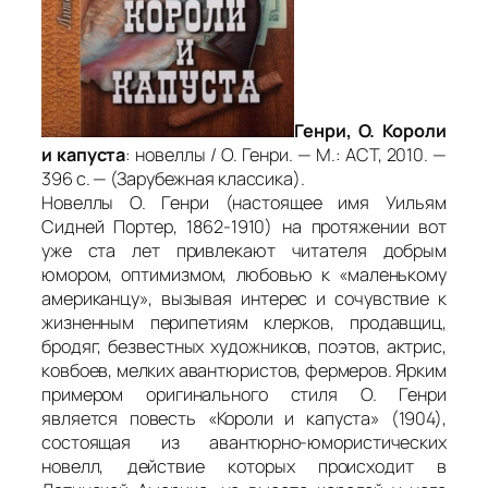
Генри, О. Короли
и капуста
: новеллы / О. Генри. — М.: АСТ, 2010. —
396 с. — (Зарубежная классика).
Новеллы О. Генри (настоящее имя Уильям
Сидней Портер, 1862-1910) на протяжении вот
уже ста лет привлекают читателя добрым
юмором, оптимизмом, любовью к «маленькому
американцу», вызывая интерес и сочувствие к
жизненным перипетиям клерков, продавщиц,
бродяг, безвестных художников, поэтов, актрис,
ковбоев, мелких авантюристов, фермеров. Ярким
примером оригинального стиля О. Генри
является повесть «Короли и капуста» (1904),
состоящая из авантюрно-юмористических
новелл, действие которых происходит в