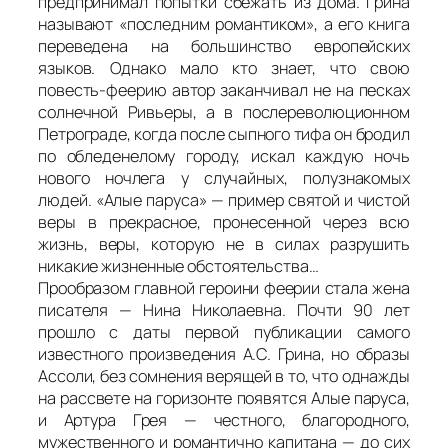
предпринимал попытки сбежать из дома. Грина
называют «последним романтиком», а его книга
переведена на большинство европейских
языков. Однако мало кто знает, что свою
повесть-феерию автор заканчивал не на песках
солнечной Ривьеры, а в послереволюционном
Петрограде, когда после сыпного тифа он бродил
по обледенелому городу, искал каждую ночь
нового ночлега у случайных, полузнакомых
людей. «Алые паруса» — пример святой и чистой
веры в прекрасное, пронесенной через всю
жизнь, веры, которую не в силах разрушить
никакие жизненные обстоятельства…
Прообразом главной героини феерии стала жена
писателя — Нина Николаевна. Почти 90 лет
прошло с даты первой публикации самого
известного произведения А.С. Грина, но образы
Ассоли, без сомнения верящей в то, что однажды
на рассвете на горизонте появятся Алые паруса,
и Артура Грея — честного, благородного,
мужественного и романтично капитана — до сих