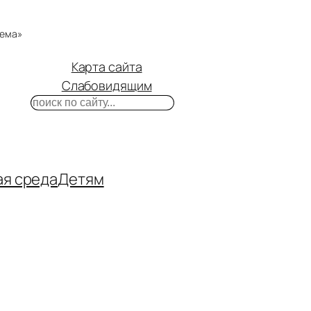
тема»
Карта сайта
Слабовидящим
Поиск
m
ube
нтакте
ая среда
Детям