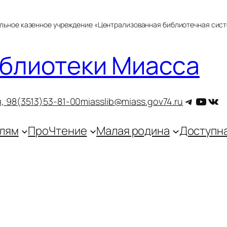
альное казенное учреждение «Централизованная библиотечная сис
блиотеки Миасса
Telegra
YouT
ВКо
, 9
8(3513)53-81-00
miasslib@miass.gov74.ru
лям
ПроЧтение
Малая родина
Доступн