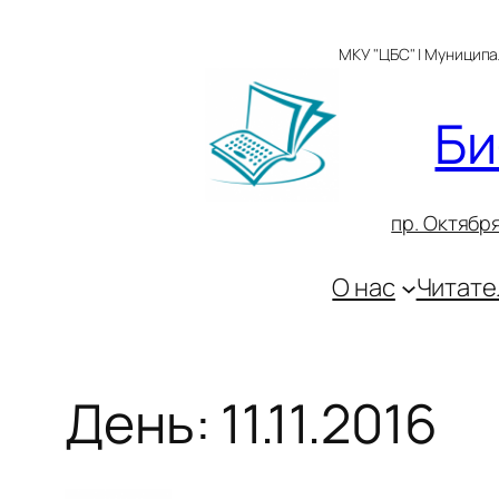
Перейти
к
МКУ "ЦБС" | Муницип
содержимому
Би
пр. Октября
О нас
Читате
День:
11.11.2016