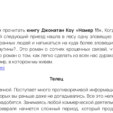
м прочитать
книгу Джонатан Коу «Номер 11».
Ког
й следующий приезд нашла в лесу одну зловещую 
транных людей и натыкаться на куда более зловещ
паутины?.. Это роман о сотнях крошечных связей,
 роман о том, как легко сделать из всех нас дура
мир, в котором мы живем.
tml
Телец
енной. Поступает много противоречивой информации
орых вы раньше даже не догадывались. Все это нел
онадобятся. Занимаясь любой коммерческой деятель
февраля начнется сложный период, который про