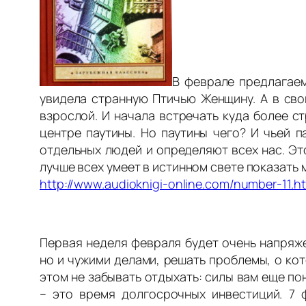
В феврале предлагае
увидела странную Птичью Женщину. А в сво
взрослой. И начала встречать куда более с
центре паутины. Но паутины чего? И чьей 
отдельных людей и определяют всех нас. Это
лучше всех умеет в истинном свете показать 
http://www.audioknigi-online.com/number-11.h
Первая неделя февраля будет очень напряж
но и чужими делами, решать проблемы, о кот
этом не забывать отдыхать: силы вам еще п
– это время долгосрочных инвестиций. 7 