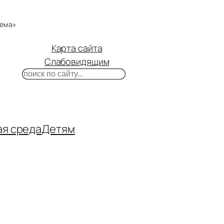
тема»
Карта сайта
Слабовидящим
Поиск
m
ube
нтакте
ая среда
Детям