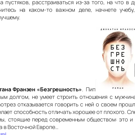
а пустяков, расстраиваться из-за того, на что в 
итесь на каком-то важном деле, начнете учебу
лучшему.
тана Франзен «Безгрешность»
. Пип
бным долгом, не умеет строить отношения с мужчин
отрез отказывается говорить с ней о своем прошл
елает способность отличать хорошее от плохого. Сл
мы, стоящие перед современным обществом: это и 
а в Восточной Европе…
tml