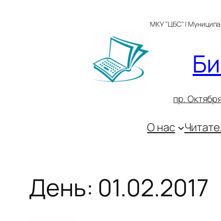
Перейти
к
МКУ "ЦБС" | Муницип
содержимому
Би
пр. Октября
О нас
Читате
День:
01.02.2017