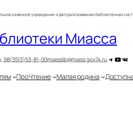
альное казенное учреждение «Централизованная библиотечная сис
блиотеки Миасса
Telegra
YouT
ВКо
, 9
8(3513)53-81-00
miasslib@miass.gov74.ru
лям
ПроЧтение
Малая родина
Доступн