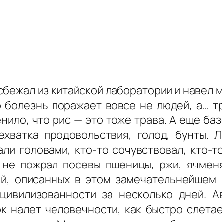
бежал из китайской лаборатории и навел м
 болезнь поражает вовсе не людей, а… тр
нило, что рис — это тоже трава. А еще ба
ехватка продовольствия, голод, бунты. 
али головами, кто-то сочувствовал, кто-т
 не пожрал посевы пшеницы, ржи, ячмен
ий, описанных в этом замечательнейшем 
 цивилизованности за несколько дней. 
к налет человечности, как быстро слетае