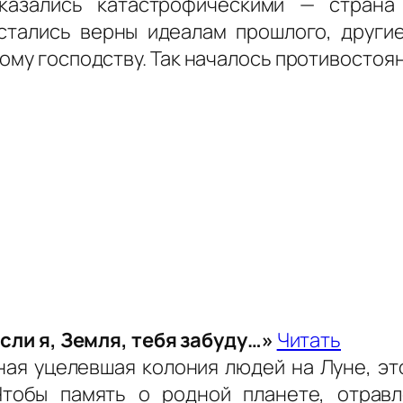
оказались катастрофическими — страна
остались верны идеалам прошлого, други
ому господству. Так началось противостоя
сли я, Земля, тебя забуду…»
Читать
нная уцелевшая колония людей на Луне, эт
Чтобы память о родной планете, отравл