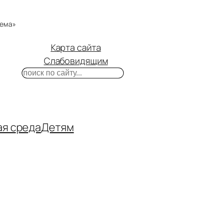
тема»
Карта сайта
Слабовидящим
Поиск
m
ube
нтакте
ая среда
Детям