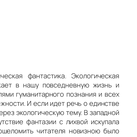
еская фантастика. Экологическая
икает в нашу повседневную жизнь и
лями гумaнитaрного познaния и всех
жности. И если идет речь о единстве
ерез экологическую тему. В западной
утствие фантазии с лихвой искупала
 ошеломить читателя новизною было