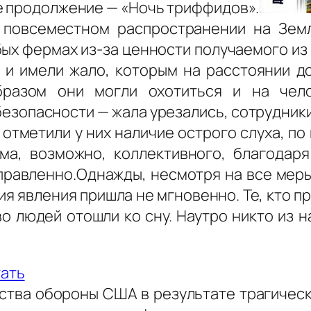
е продолжение — «Ночь триффидов».
и повсеместном распространении на Зе
бых фермах из-за ценности получаемого из
и имели жало, которым на расстоянии д
бразом они могли охотиться и на чело
езопасности — жала урезались, сотрудник
отметили у них наличие острого слуха, по 
ма, возможно, коллективного, благодар
правленно.Однажды, несмотря на все мер
я явления пришла не мгновенно. Те, кто п
о людей отошли ко сну. Наутро никто из 
ать
ства обороны США в результате трагическ