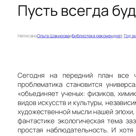
Пусть всегда буд
Написано
Ольга Шакирова
в
Библиотека рекомендует
, 
Год э
Сегодня на передний план все ч
проблематика становится универса
«объединяет ученых: физиков, хими
видов искусств и культуры, незaвис
художественной мысли нaшей эпохи, 
фантастике экологическая тема заз
простая наблюдательность. И хотя