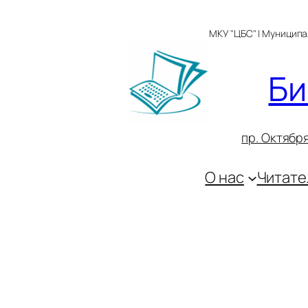
Перейти
к
МКУ "ЦБС" | Муницип
содержимому
Би
пр. Октября
О нас
Читате