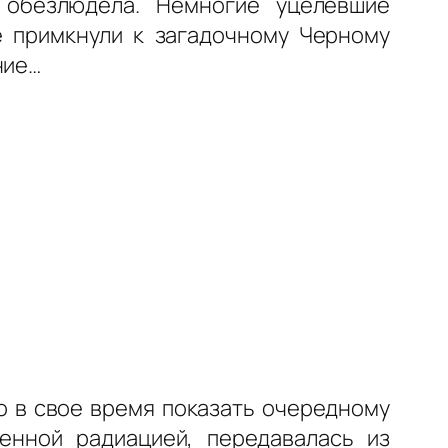
 обезлюдела. Немногие уцелевшие
е примкнули к загадочному Черному
ние…
о в свое время показать очередному
енной радиацией, передавалась из