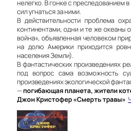
нелегко. В гонке с преследованием в
сил угнаться за ними.
В действительности проблема ох
континентами, одни и те же океаны 
война», объявленная человеком при
на долю Америки приходится ровн
населения Земли).
В фантастических произведениях ре
под вопрос сама возможность су
произведениях экологической фантас
—
погибающая планета, жители кот
Джон Кристофер «Смерть травы»