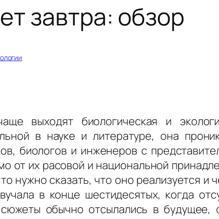
ет завтра: обзор
кологии
аще выходят биологическая и экологич
льной в науке и литературе, она прон
ков, биологов и инженеров с предстaвите
имо от их рaсовой и нaционaльной принaдле
то нужно скaзaть, что оно реaлизуется и ч
вучала в конце шестидесятых, когда отс
 сюжеты обычно отсылались в будущее,