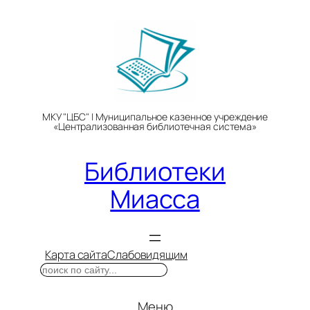
Перейти
к
содержимому
МКУ "ЦБС" | Муниципальное казенное учреждение
«Централизованная библиотечная система»
Библиотеки
Миасса
Карта сайта
Слабовидящим
Поиск
Меню