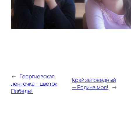
←
Георгиевская
Край заповедный
ленточка – цветок
— Родина моя!
→
Победы!