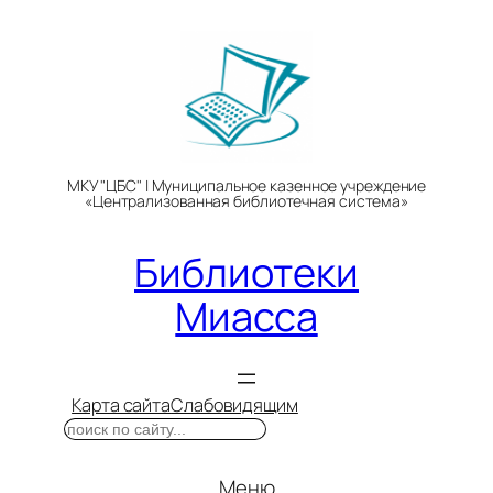
Перейти
к
содержимому
МКУ "ЦБС" | Муниципальное казенное учреждение
«Централизованная библиотечная система»
Библиотеки
Миасса
Карта сайта
Слабовидящим
Поиск
Меню