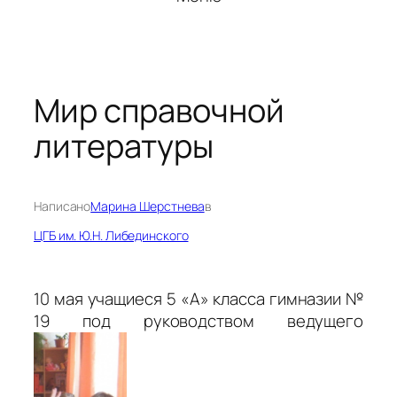
Мир справочной
литературы
Написано
Марина Шерстнева
в
ЦГБ им. Ю.Н. Либединского
10 мая учащиеся 5 «А» класса гимназии №
19 под руководством ведущего