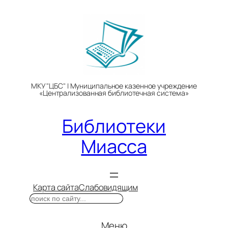
Перейти
к
содержимому
МКУ "ЦБС" | Муниципальное казенное учреждение
«Централизованная библиотечная система»
Библиотеки
Миасса
Карта сайта
Слабовидящим
Поиск
Меню