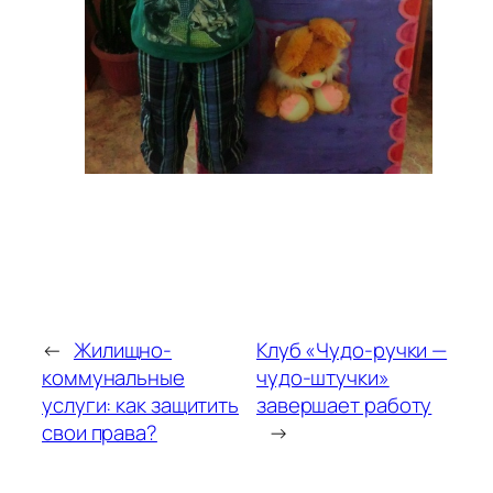
←
Жилищно-
Клуб «Чудо-ручки —
коммунальные
чудо-штучки»
услуги: как защитить
завершает работу
свои права?
→