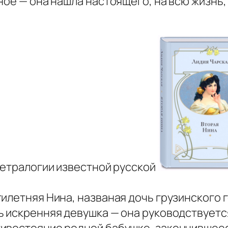
ное — она нашла настоящего, на всю жизнь,
тетралогии известной русской
илетняя Нина, названая дочь грузинского 
ь искренняя девушка — она руководствуетс
ивостояние родной бабушке, закончившеес