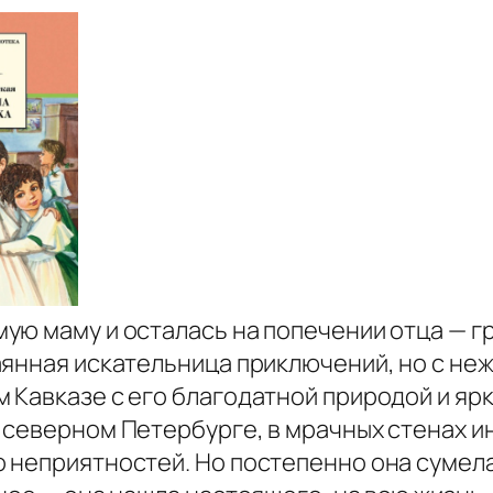
ю маму и осталась на попечении отца — гр
янная искательница приключений, но с неж
 Кавказе с его благодатной природой и яр
северном Петербурге, в мрачных стенах ин
 неприятностей. Но постепенно она сумела