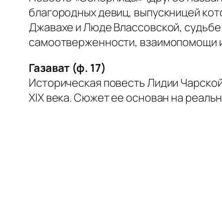
благородных девиц, выпускницей кот
Джавахе и Люде Влассовской, судьбе 
самоотверженности, взаимопомощи и 
Газават (ф. 17)
Историческая повесть Лидии Чарской
XIX века. Сюжет ее основан на реаль