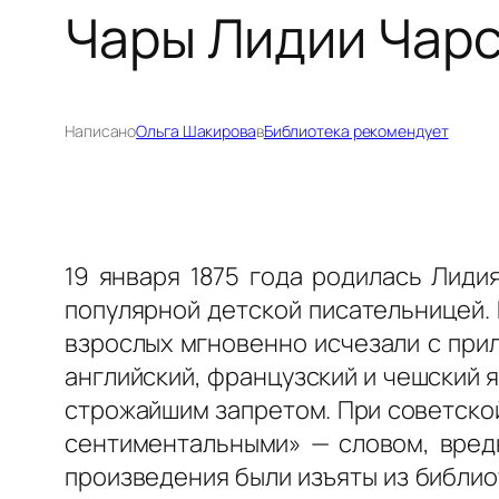
Чары Лидии Чар
Написано
Ольга Шакирова
в
Библиотека рекомендует
19 января 1875 года родилась Лиди
популярной детской писательницей. 
взрослых мгновенно исчезали с при
английский, французский и чешский я
строжайшим запретом. При советской
сентиментальными» — словом, вредн
произведения были изъяты из библио