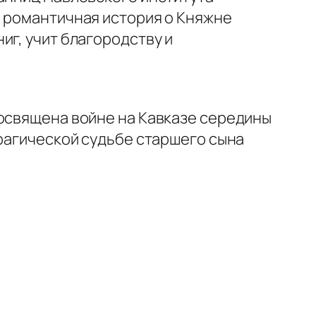
, романтичная история о Княжне
иг, учит благородству и
посвящена войне на Кавказе середины
трагической судьбе старшего сына