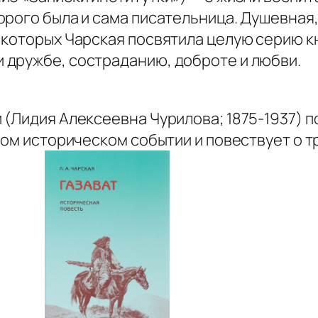
орого была и сама писательница. Душевная
которых Чарская посвятила целую серию кн
дружбе, состраданию, доброте и любви.
 (Лидия Алексеевна Чурилова; 1875-1937) 
ном историческом событии и повествует о 