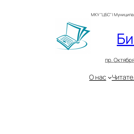
Перейти
к
МКУ "ЦБС" | Муницип
содержимому
Би
пр. Октября
О нас
Читате