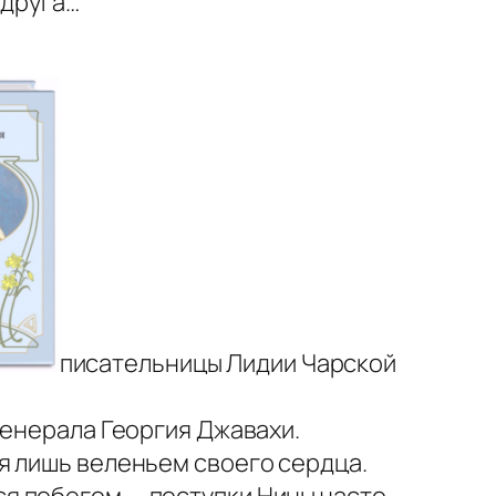
 друга…
писательницы Лидии Чарской
генерала Георгия Джавахи.
я лишь веленьем своего сердца.
я побегом — поступки Нины часто