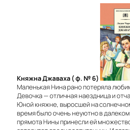
Княжна Джаваха ( ф. № 6)
Маленькая Нина рано потеряла любиму
Девочка — отличная наездница и отча
Юной княжне, выросшей на солнечном
время было очень неуютно в далеком 
прямота Нины принесли ей множество