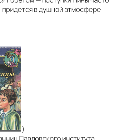
, придется в душной атмосфере
)
танниц Павловского института