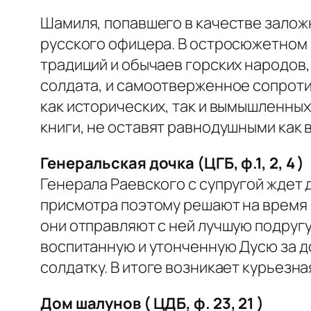
Шамиля, попавшего в качестве залож
русского офицера. В остросюжетном 
традиций и обычаев горских народов,
солдата, и самоотверженное сопроти
как исторических, так и вымышленны
книги, не оставят равнодушными как 
Генеральская дочка (ЦГБ, ф.1, 2, 4 )
Генерала Раевского с супругой ждет 
присмотра поэтому решают на время о
они отправляют с ней лучшую подругу
воспитанную и утонченную Дусю за д
солдатку. В итоге возникает курьезн
Дом шалунов ( ЦДБ, ф. 23, 21 )