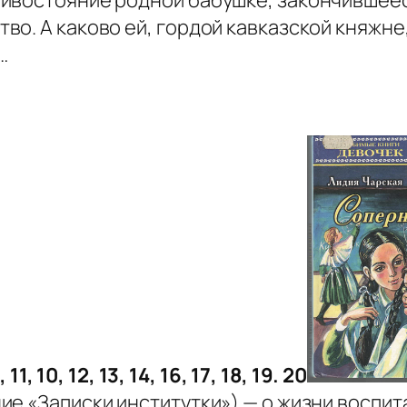
во. А каково ей, гордой кавказской княжне
…
11, 10, 12, 13, 14, 16, 17, 18, 19. 20
ие «Записки институтки») — о жизни воспи