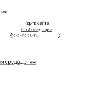
тема»
Карта сайта
Слабовидящим
Поиск
m
ube
нтакте
ая среда
Детям