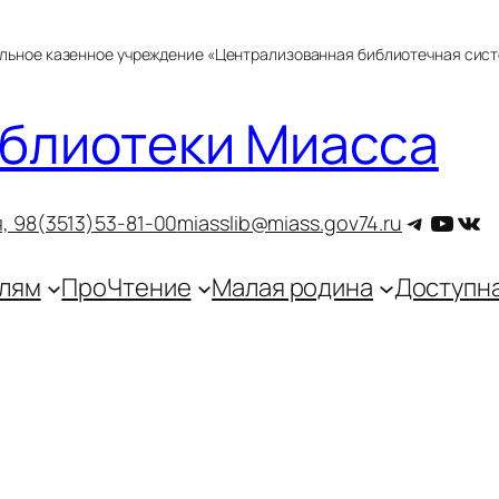
альное казенное учреждение «Централизованная библиотечная сис
блиотеки Миасса
Telegra
YouT
ВКо
, 9
8(3513)53-81-00
miasslib@miass.gov74.ru
лям
ПроЧтение
Малая родина
Доступн