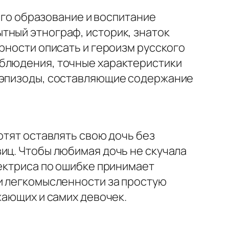
го образование и воспитание
тный этнограф, историк, знаток
рности описать и героизм русского
аблюдения, точные характеристики
е эпизоды, составляющие содержание
отят оставлять свою дочь без
иц. Чтобы любимая дочь не скучала
ректриса по ошибке принимает
 и легкомысленности за простую
жающих и самих девочек.