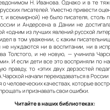
евдонимом Н. Иванова. Однако и в те тя
русских писателей. Уместно привести оцен
т, и всемирной) не было писателя, столь п
оссии и Андерсена в Дании не достигал
ой «одним из лучших явлений русской лите
идел в том уважении, с каким писательниц
и не нуждаются ни в воспитании, ни в ис
ва Толстого, и не новую, — учинила Чарс
и». И если дети все это восприняли по наи
ю правду, то «этих двух дерзостей педаг
.Чарской начали переиздаваться в России 
ся о человеческих качествах, которые востр
 прощать и признавать свои ошибки.
Читайте в наших библиотеках: