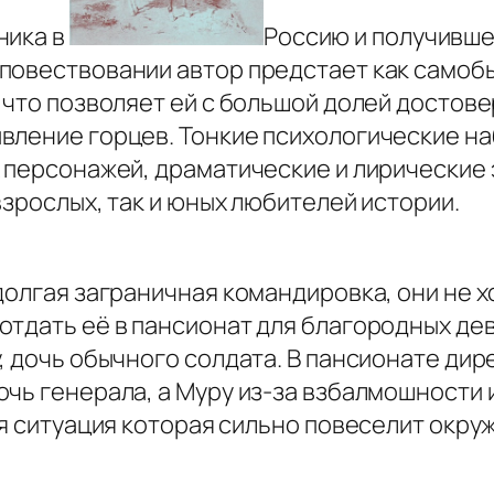
ника в
Россию и получивше
повествовании автор предстает как самобы
 что позволяет ей с большой долей достове
вление горцев. Тонкие психологические н
х персонажей, драматические и лирически
взрослых, так и юных любителей истории.
долгая заграничная командировка, они не х
тдать её в пансионат для благородных дев
, дочь обычного солдата. В пансионате ди
очь генерала, а Муру из-за взбалмошности
ая ситуация которая сильно повеселит окру