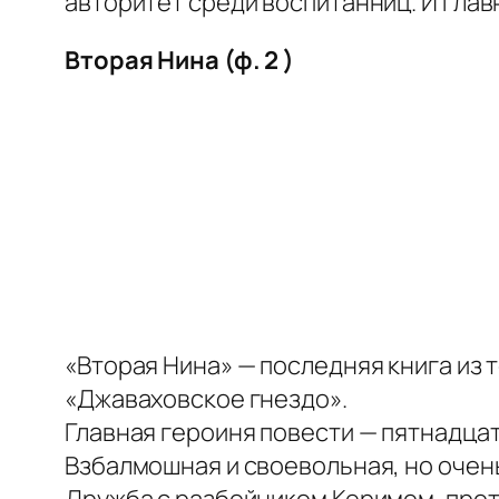
авторитет среди воспитанниц. И глав
Вторая Нина (ф. 2 )
«Вторая Нина» — последняя книга из 
«Джаваховское гнездо».
Главная героиня повести — пятнадцат
Взбалмошная и своевольная, но очен
Дружба с разбойником Керимом, прот