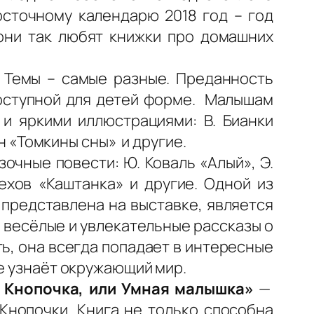
осточному календарю 2018 год – год
они так любят книжки про домашних
 Темы – самые разные. Преданность
доступной для детей форме. Малышам
и яркими иллюстрациями: В. Бианки
ин «Томкины сны» и другие.
очные повести: Ю. Коваль «Алый», Э.
Чехов «Каштанка» и другие. Одной из
 представлена на выставке, является
ы весёлые и увлекательные рассказы о
ь, она всегда попадает в интересные
ше узнаёт окружающий мир.
 Кнопочка, или Умная малышка»
—
Кнопочки. Книга не только способна