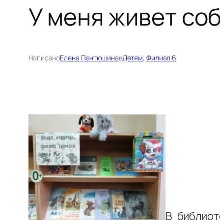
У меня живет со
Написано
Елена Пантюшина
в
Детям
, 
Филиал 6
В библиот