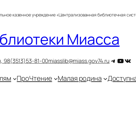
альное казенное учреждение «Централизованная библиотечная сис
блиотеки Миасса
Telegra
YouT
ВКо
, 9
8(3513)53-81-00
miasslib@miass.gov74.ru
лям
ПроЧтение
Малая родина
Доступн