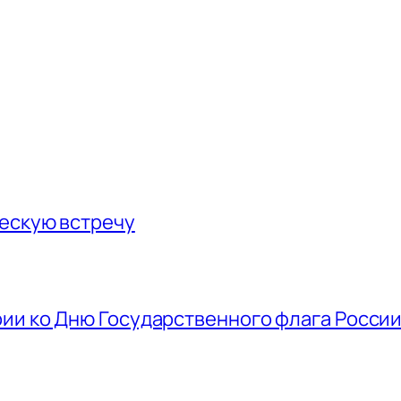
ескую встречу
ии ко Дню Государственного флага Росси