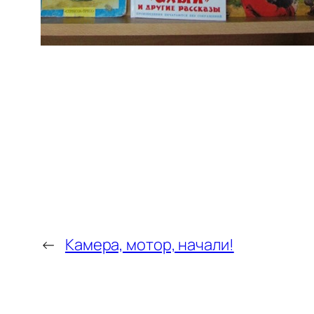
←
Камера, мотор, начали!