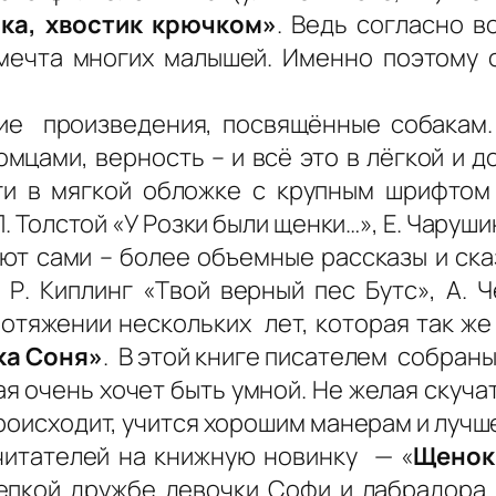
ка, хвостик крючком»
. Ведь согласно в
 мечта многих малышей. Именно поэтому 
ие произведения, посвящённые собакам.
омцами, верность – и всё это в лёгкой и 
ги в мягкой обложке с крупным шрифтом 
Л. Толстой «У Розки были щенки…», Е. Чаруш
ют сами – более объемные рассказы и сказ
 Р. Киплинг «Твой верный пес Бутс», А. 
отяжении нескольких лет, которая так же
ка Соня»
. В этой книге писателем собран
я очень хочет быть умной. Не желая скучат
происходит, учится хорошим манерам и луч
читателей на книжную новинку — «
Щенок
репкой дружбе девочки Софи и лабрадора 