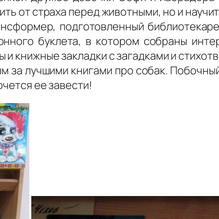
ить от страха перед животными, но и научи
ансформер, подготовленный библиотекаре
онного буклета, в котором собраны инте
 и книжные закладки с загадками и стихот
 за лучшими книгами про собак. Побочный 
очется ее завести!