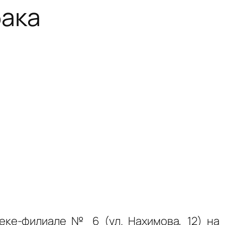
бака
еке-филиале № 6 (ул. Нахимова, 12) н