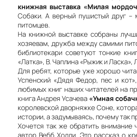
книжная
выставка «Милая мордоч
Собаки. А верный пушистый друг –
питомцев.
На книжной выставке собраны лучш
хозяевам, дружба между самими пит
библиотекари советуют тонкие кни
«Латка», В. Чаплина «Рыжик и Ласка», 
Для ребят, которые уже хорошо чита
Успенский «Дядя Федор, пес и кот»,
любимых книг наших читателей на пр
книга Андрея Усачева
«Умная собач
королевской дворняжке Соне, котора
истории, а задумываясь, почему так 
Хочется так же обратить внимание 
автор Вебб Холли. Это рассказ о к