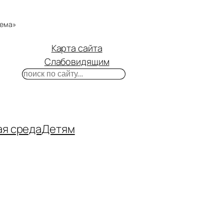
тема»
Карта сайта
Слабовидящим
Поиск
m
ube
нтакте
ая среда
Детям