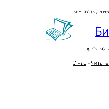
Перейти
к
МКУ "ЦБС" | Муницип
содержимому
Би
пр. Октября
О нас
Читате