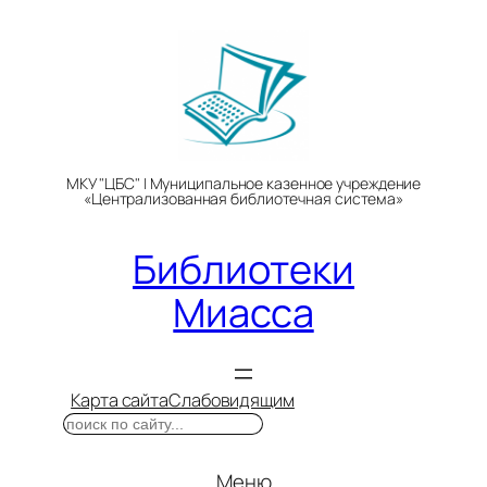
Перейти
к
содержимому
МКУ "ЦБС" | Муниципальное казенное учреждение
«Централизованная библиотечная система»
Библиотеки
Миасса
Карта сайта
Слабовидящим
Поиск
Меню