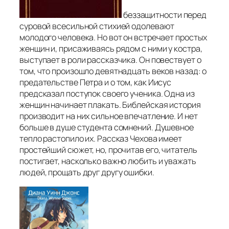
беззащитности перед
суровой всесильной стихией одолевают
молодого человека. Но вот он встречает простых
женщин и, присаживаясь рядом с ними у костра,
выступает в роли рассказчика. Он повествует о
том, что произошло девятнадцать веков назад: о
предательстве Петра и о том, как Иисус
предсказал поступок своего ученика. Одна из
женщин начинает плакать. Библейская история
производит на них сильное впечатление. И нет
больше в душе студента сомнений. Душевное
тепло растопило их. Рассказ Чехова имеет
простейший сюжет, но, прочитав его, читатель
постигает, насколько важно любить и уважать
людей, прощать друг другу ошибки.