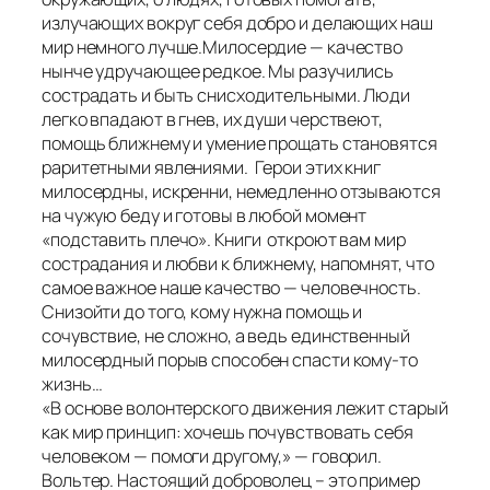
излучающих вокруг себя добро и делающих наш
мир немного лучше.Милосердие — качество
нынче удручающее редкое. Мы разучились
сострадать и быть снисходительными. Люди
легко впадают в гнев, их души черствеют,
помощь ближнему и умение прощать становятся
раритетными явлениями. Герои этих книг
милосердны, искренни, немедленно отзываются
на чужую беду и готовы в любой момент
«подставить плечо». Книги откроют вам мир
сострадания и любви к ближнему, напомнят, что
самое важное наше качество — человечность.
Снизойти до того, кому нужна помощь и
сочувствие, не сложно, а ведь единственный
милосердный порыв способен спасти кому-то
жизнь…
«В основе волонтерского движения лежит старый
как мир принцип: хочешь почувствовать себя
человеком — помоги другому,» — говорил.
Вольтер. Настоящий доброволец – это пример