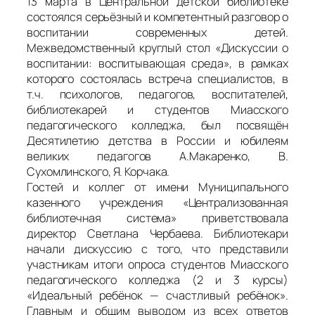
13 марта в Центральной детской библиотеке
состоялся серьёзный и компетентный разговор о
воспитании современных детей.
Межведомственный круглый стол «Дискуссии о
воспитании: воспитывающая среда», в рамках
которого состоялась встреча специалистов, в
т.ч. психологов, педагогов, воспитателей,
библиотекарей и студентов Миасского
педагогического колледжа, был посвящён
Десятилетию детства в России и юбилеям
великих педагогов А.Макаренко, В.
Сухомлинского, Я. Корчака.
Гостей и коллег от имени Муниципального
казенного учреждения «Централизованная
библиотечная система» приветствовала
директор Светлана Чербаева. Библиотекари
начали дискуссию с того, что представили
участникам итоги опроса студентов Миасского
педагогического колледжа (2 и 3 курсы)
«Идеальный ребёнок — счастливый ребёнок».
Главным и общим выводом из всех ответов