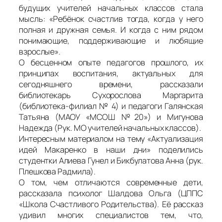
будущих учителей начальных классов стала
мысль: «Ребёнок счастлив тогда, когда у него
полная и дружная семья. И когда с ним рядом
понимающие, поддерживающие и любящие
взрослые».
О бесценном опыте педагогов прошлого, их
принципах воспитания, актуальных для
сегодняшнего времени, рассказали
библиотекарь Сухорослова Маргарита
(библиотека-филиал № 4) и педагоги Галянская
Татьяна (МАОУ «МСОШ №20») и Мигунова
Надежда (Рук. МО учителей начальных классов).
Интересным материалом на тему «Актуализация
идей Макаренко в наши дни» поделились
студентки Алиева Гунел и Бикбулатова Анна (рук.
Плешкова Радмила).
О том, чем отличаются современные дети,
рассказала психолог Шалдова Ольга (ЦППС
«Школа Счастливого Родительства). Её рассказ
удивил многих специалистов тем, что,