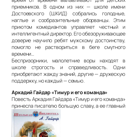
время от времени вылавливают для детских
приемников. В одном из них — школе имени
Достоевского (ШКИД) собрались голодные,
наглые и сообразительные оборванцы. Этим
приютом комедиантов управляет честный и
интеллигентный директор. Его обезоруживающее
доверие научило ребят мужскому достоинству,
помогло не раствориться в беге смутного
времени…
Беспризорники, малолетние воры находят в
школе строгость и справедливость. Одни
приобретают жажду знаний, другие — дружескую
поддержку, но каждый — семью.
Аркадий Гайдар «Тимур и его команда»
Повесть Аркадия Гайдара «Тимур и его команда»
принесла писателю большую славу, а ее главный