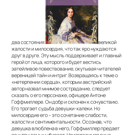
два состояния
великой
жалости и милосердия, что так яро нуждаются
друг в друге. Эту мысль поддерживает и главный
герой от лица, которого и будет вестись
затейливое повествование, окутывая читателей
вереницей тайн и интриг. Возвращаясь к теме о
«нетерпении сердца», которым австрийский
автор назвал мнимое сострадание, следует
сказать о его персонаже, офицере Антоне
Гоффмиллере. Он добр и склонен к сочувствию.
Его трогает судьба девушки-калеки. Но
милосердие его – это сочетание слабости,
жалости и сентиментальности. Осознав, что
девушка влюблена в него, Гоффмиллер предает
ее и тем самым убивает. Неизгладимая вина