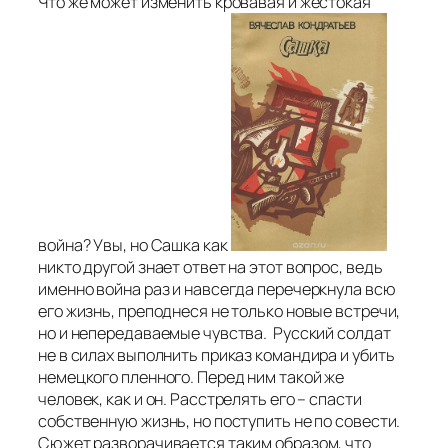
Что же может изменить кровавая и жестокая
война? Увы, но Сашка как
никто другой знает ответ на этот вопрос, ведь
именно война раз и навсегда перечеркнула всю
его жизнь, преподнеся не только новые встречи,
но и непередаваемые чувства. Русский солдат
не в силах выполнить приказ командира и убить
немецкого пленного. Перед ним такой же
человек, как и он. Расстрелять его – спасти
собственную жизнь, но поступить не по совести.
Сюжет разворачивается таким образом, что