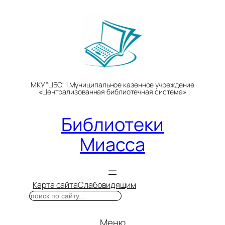
Перейти
к
содержимому
МКУ "ЦБС" | Муниципальное казенное учреждение
«Централизованная библиотечная система»
Библиотеки
Миасса
Карта сайта
Слабовидящим
Поиск
Меню