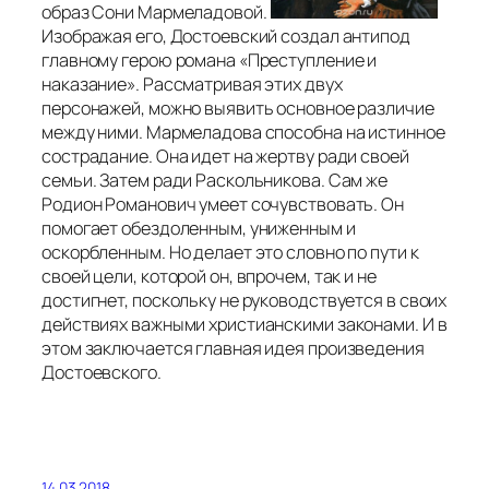
образ Сони Мармеладовой.
Изображая его, Достоевский создал антипод
главному герою романа «Преступление и
наказание». Рассматривая этих двух
персонажей, можно выявить основное различие
между ними. Мармеладова способна на истинное
сострадание. Она идет на жертву ради своей
семьи. Затем ради Раскольникова. Сам же
Родион Романович умеет сочувствовать. Он
помогает обездоленным, униженным и
оскорбленным. Но делает это словно по пути к
своей цели, которой он, впрочем, так и не
достигнет, поскольку не руководствуется в своих
действиях важными христианскими законами. И в
этом заключается главная идея произведения
Достоевского.
14.03.2018