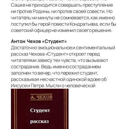
Сашке не приходится совершать преступление
ни против Родины, ни против своей совести. Но
читатель ни минуты не сомневается, как именно
поступил бы герой повести Кондратьева, если бы
советский офицер не изменил своего решения.
Антон Чехов «Студент»
Достаточно эмоциональное и сентиментальный
рассказ Чехова «Студент» откроет перед
читателями завесу тех чувств, что вызывают
сострадание. Ведь именно состраданием
заполнен то вечер, что пережил студент,
рассказывая несчастной одинокой вдове об
Иисусе и Петре. Мысли о человеческой