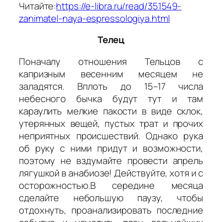
Читайте:
https://e-libra.ru/read/351549-
zanimatel-naya-espressologiya.html
Телец
Поначалу отношения Тельцов с
капризным весенним месяцем не
заладятся. Вплоть до 15–17 числа
небесного бычка будут тут и там
караулить мелкие пакости в виде склок,
утерянных вещей, пустых трат и прочих
неприятных происшествий. Однако рука
об руку с ними придут и возможности,
поэтому не вздумайте провести апрель
лягушкой в анабиозе! Действуйте, хотя и с
осторожностью.В середине месяца
сделайте небольшую паузу, чтобы
отдохнуть, проанализировать последние