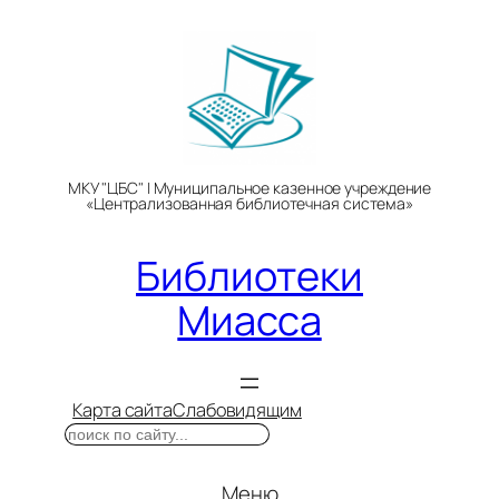
Перейти
к
содержимому
МКУ "ЦБС" | Муниципальное казенное учреждение
«Централизованная библиотечная система»
Библиотеки
Миасса
Карта сайта
Слабовидящим
Поиск
Меню