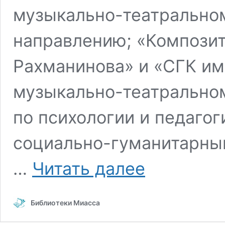
музыкально-театрально
направлению; «Композито
Рахманинова» и «СГК им.
музыкально-театрально
по психологии и педагог
социально-гуманитарным
Для
…
Читать далее
тех,
кто
учит
Библиотеки Миасса
и
учится