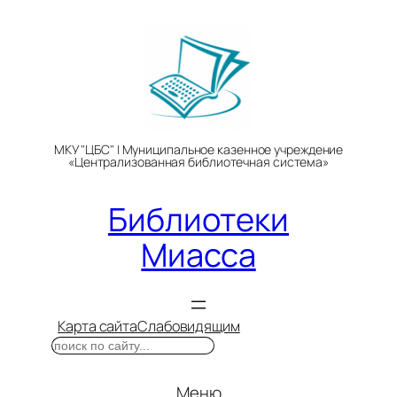
Перейти
к
содержимому
МКУ "ЦБС" | Муниципальное казенное учреждение
«Централизованная библиотечная система»
Библиотеки
Миасса
Карта сайта
Слабовидящим
Поиск
Меню