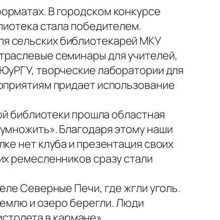
орматах. В городском конкурсе
блиотека стала победителем.
ля сельских библиотекарей МКУ
траслевые семинары для учителей,
 ЮуРГУ, творческие лаборатории для
роприятиям придает использование
кой библиотеки прошла областная
иумножить». Благодаря этому наши
лке нет клуба и презентация своих
их ремесленников сразу стали
еле Северные Печи, где жгли уголь.
землю и озеро берегли. Люди
пистолета в кармане».