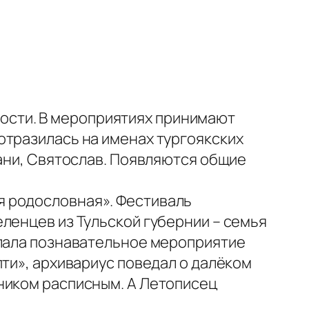
ности. В мероприятиях принимают
отразилась на именах тургоякских
вани, Святослав. Появляются общие
я родословная». Фестиваль
ленцев из Тульской губернии – семья
елала познавательное мероприятие
пти», архивариус поведал о далёком
ником расписным. А Летописец