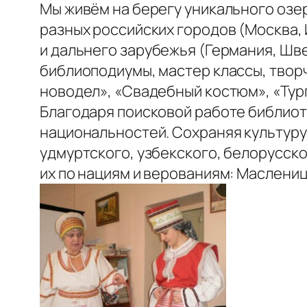
Мы живём на берегу уникального озер
разных российских городов (Москва, 
и дальнего зарубежья (Германия, Шве
библиоподиумы, мастер классы, твор
новодел», «Свадебный костюм», «Тур
Благодаря поисковой работе библиоте
национальностей. Сохраняя культуру
удмуртского, узбекского, белорусско
их по нациям и верованиям: Маслениц