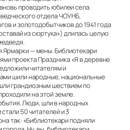
вновь проводить юбилеи села.
еведческого отдела ЧОУНБ,
огов и золотодобытчиков до 1941 года
доставай из сюртука») длилась целую
медведя.
я Ярмарки — мены. Библиотекари
ями проекта Праздника «Я в деревне
редложили читателям и
сами шили народные, национальные
ошли грандиозным шествием по
проходили на этой земле.
события. Люди, шли в народных
стали 50 читателей и 3
она так: «Библиотекари подняли
города. Ну, вы, библиотекари,