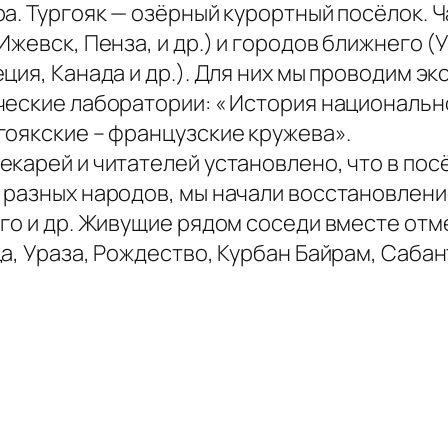
а. Тургояк — озёрный курортный посёлок. Ч
Ижевск, Пенза, и др.) и городов ближнего (
ция, Канада и др.). Для них мы проводим э
ческие лаборатории: « История национально
гоякские – французские кружева».
карей и читателей установлено, что в пос
 разных народов, мы начали восстановлен
го и др. Живущие рядом соседи вместе отме
а, Ураза, Рождество, Курбан Байрам, Саба