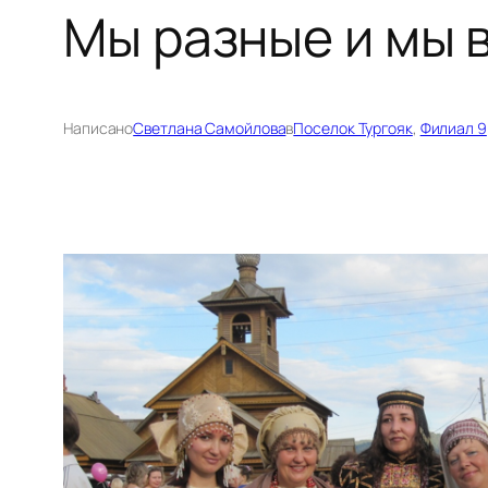
Мы разные и мы 
Написано
Светлана Самойлова
в
Поселок Тургояк
, 
Филиал 9