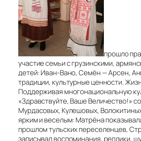
прошло пра
участие семьи с грузинскими, армян
детей: Иван-Вано, Семён — Арсен, Ан
традиции, культурные ценности. Жизнь
Поддерживая многонациональную кул
«Здравствуйте, Ваше Величество!» со
Мурдасовых, Кулешовых, Волокитиных
ярким и веселым: Матрёна показывала
прошлом тульских переселенцев, Стр
записывал воспоминания, реплики, шу