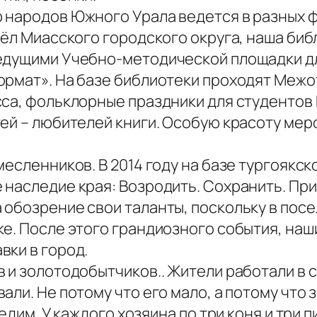
 народов Южного Урала ведется в разных ф
сёл Миасского городского округа, наша би
ведущими Учебно-методической площадки д
ормат». На базе библиотеки проходят Межо
сса, фольклорные праздники для студентов
тей – любителей книги. Особую красоту ме
месленников. В 2014 году на базе тургоякс
 наследие края: Возродить. Сохранить. Пр
обозрение свои таланты, поскольку в посе
ке. После этого грандиозного события, наш
вки в город.
 и золотодобытчиков.. Жители работали в с
али. Не потому что его мало, а потому что 
едим. У каждого хозяина по три коня и три 