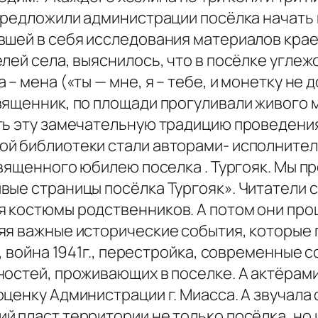
 предложили администрации посёлка начать 
вшей в себя исследования материалов кра
лей села, выяснилось, что в посёлке углеж
– мена («ты — мне, я – тебе, и монетку не 
вященник, по площади прогуливали живого 
ть эту замечательную традицию проведени
й библиотеки стали авторами- исполнител
священного юбилею поселка . Тургояк. Мы п
вые страницы посёлка Тургояк». Читатели 
я костюмы родственников. А потом они пр
яя важные исторические события, которые 
, война 1941г., перестройка, современные 
остей, проживающих в поселке. А актёрами 
ценку Администрации г. Миасса. А звучала 
 пласт территории не только посёлка, но и 