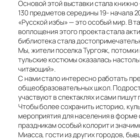
Основой этой выставки стала книжно 
130 предметов середины 19- начала 
«Русской избы» — это особый мир. В 
воплощения этого проекта стала акт
библиотека стала достопримечательн
Мы, жители поселка Тургояк, потомк
тульские костюмы оказалась настольк
читающий».
С нами стало интересно работать пр
общеобразовательных школ. Подростк
участвуют в спектаклях и сами пишут
Чтобы более сохранить историю, кул
мероприятия для населения в форме 
праздникам особый колорит и значим
Миасса, гости из других городов, быв