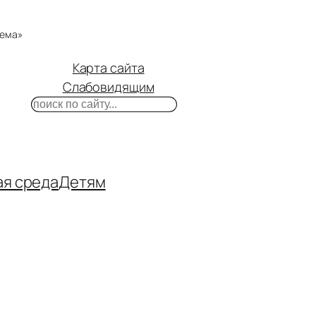
тема»
Карта сайта
Слабовидящим
Поиск
m
ube
нтакте
ая среда
Детям