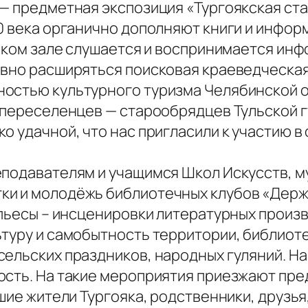
— предметная экспозиция «Тургоякская ста
20 века органично дополняют книги и инфор
таком зале слушается и воспринимается ин
ивно расширяться поисковая краеведческа
остью культурного туризма Челябинской о
и переселенцев — старообрядцев Тульской 
о удачной, что нас пригласили к участию 
еподавателям и учащимся Школ Искусств, м
и и молодёжь библиотечных клубов «Держа
 пьесы – инсценировки литературных произ
ьтуру и самобытность территории, библио
сельских праздников, народных гуляний. Н
ость. На такие мероприятия приезжают пр
шие жители Тургояка, родственники, друзья,