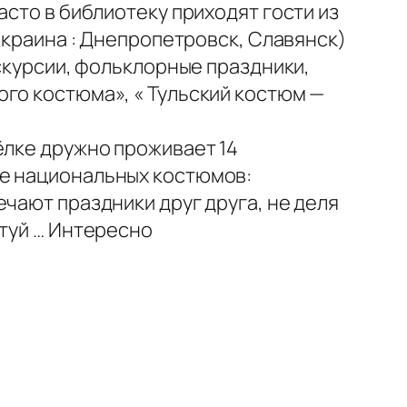
асто в библиотеку приходят гости из
Украина : Днепропетровск, Славянск)
кскурсии, фольклорные праздники,
го костюма», « Тульский костюм —
ёлке дружно проживает 14
ие национальных костюмов:
чают праздники друг друга, не деля
нтуй … Интересно