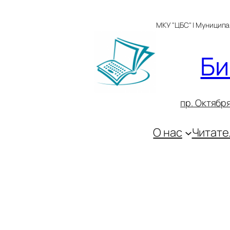
Перейти
к
МКУ "ЦБС" | Муницип
содержимому
Би
пр. Октября
О нас
Читате