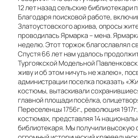
12 лет назад сельские библиотекари
Благодаря поисковой работе, включи
Златоустовского архива, опросы жите
проводилась Ярмарка – мена. Ярмарка 
неделю. Этот торжок благославлял с
Спустя 66 лет нам удалось продолжи
Тургоякской Модельной Павленковско
живу и об этом ничуть не жалею», по
администрации поселка показать «Жи
костюмы, вытаскивали сохранившиес
главной площади посёлка, олицетвор
Переселенцы 1756г., революция 1917г.
костюмах, представляя 14 национальн
библиотекаря. Мы получили высокую о
огромный исторический краеведческий