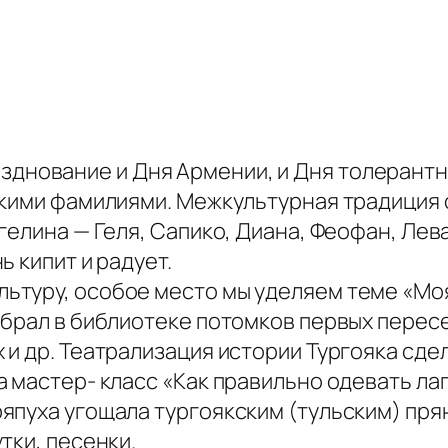
зднование и Дня Армении, и Дня толерант
скими фамилиями. Межкультурная традиция 
гелина — Геля, Сапико, Диана, Феофан, Ле
 кипит и радует.
ьтуру, особое место мы уделяем теме «Мо
брал в библиотеке потомков первых пересе
 и др. Театрализация истории Тургояка сд
 мастер- класс «Как правильно одевать ла
япуха угощала тургоякским (тульским) пря
тки, песенки.