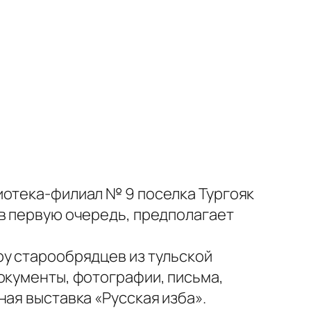
иотека-филиал № 9 поселка Тургояк
 в первую очередь, предполагает
ру старообрядцев из тульской
окументы, фотографии, письма,
ая выставка «Русская изба».