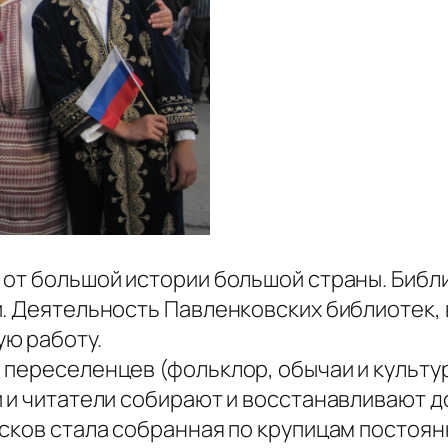
 от большой истории большой страны. Библ
й. Деятельность Павленковских библиотек,
ю работу.
 переселенцев (фольклор, обычаи и культу
и и читатели собирают и восстанавливают д
сков стала собранная по крупицам постоянн