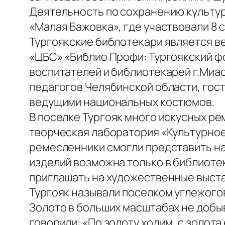
Деятельность по сохранению культур
«Малая Бажовка», где участвовали 8 
Тургоякские библотекари является 
«ЦБС» «Библио Профи: Тургоякский ф
воспитателей и библиотекарей г.Миа
педагогов Челябинской области, гос
ведущими национальных костюмов.
В поселке Тургояк много искусных ре
творческая лаборатория «Культурное
ремесленники смогли представить на 
изделий возможна только в библиоте
приглашать на художественные выста
Тургояк называли поселком углежогов
Золото в больших масштабах не добыв
говорили: «По золоту ходим, с золота 