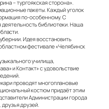
рина – тургоякская сторона».
мационные пакеты. Каждый уголок
формация по-особенному. С
я деятельность библиотеки. Наша
бласти.
губернии. Идея восстановить
в областном фестивале «Челябинск
узыкального училища,
ва» и Контакт» с удовольствие
ведений.
текари проводят многоплановые
ациональный костюм придаёт этим
едставители Администрации города
 друзья друзей.