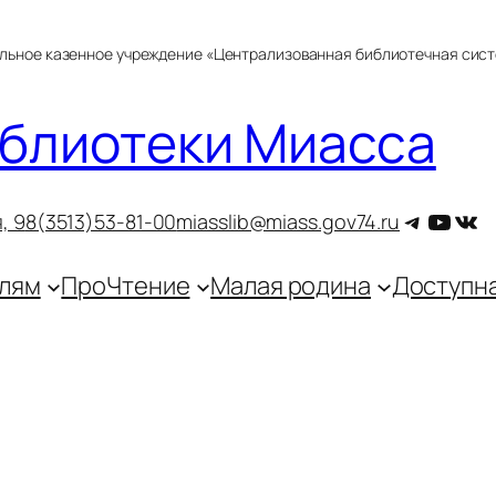
альное казенное учреждение «Централизованная библиотечная сис
блиотеки Миасса
Telegra
YouT
ВКо
, 9
8(3513)53-81-00
miasslib@miass.gov74.ru
лям
ПроЧтение
Малая родина
Доступн