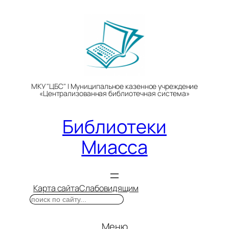
Перейти
к
содержимому
МКУ "ЦБС" | Муниципальное казенное учреждение
«Централизованная библиотечная система»
Библиотеки
Миасса
Карта сайта
Слабовидящим
Поиск
Меню