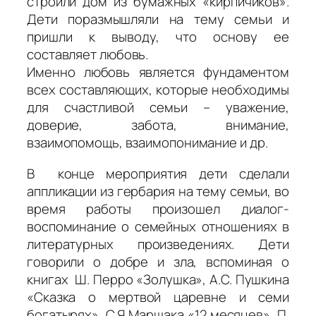
строили дом из бумажных «кирпичиков».
Дети поразмышляли на тему семьи и
пришли к выводу, что основу ее
составляет любовь.
Именно любовь является фундаментом
всех составляющих, которые необходимы
для счастливой семьи – уважение,
доверие, забота, внимание,
взаимопомощь, взаимопонимание и др.
В конце мероприятия дети сделали
аппликации из гербария на тему семьи, во
время работы произошел диалог-
воспоминание о семейных отношениях в
литературных произведениях. Дети
говорили о добре и зла, вспоминая о
книгах Ш. Перро «Золушка», А.С. Пушкина
«Сказка о мертвой царевне и семи
богатырях», С.Я Маршака «12 месяцев», П.