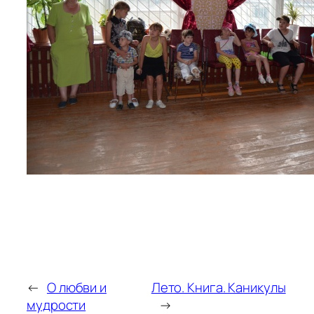
←
О любви и
Лето. Книга. Каникулы
мудрости
→