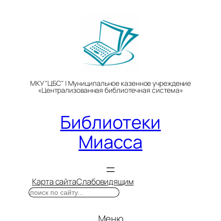
Перейти
к
содержимому
МКУ "ЦБС" | Муниципальное казенное учреждение
«Централизованная библиотечная система»
Библиотеки
Миасса
Карта сайта
Слабовидящим
Поиск
Меню