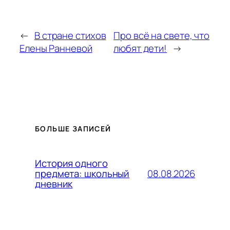
←
В стране стихов
Про всё на свете, что
Елены Ранневой
любят дети!
→
БОЛЬШЕ ЗАПИСЕЙ
История одного
08.08.2026
предмета: школьный
дневник