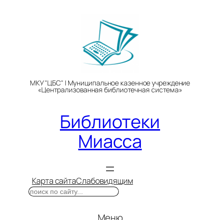
Перейти
к
содержимому
МКУ "ЦБС" | Муниципальное казенное учреждение
«Централизованная библиотечная система»
Библиотеки
Миасса
Карта сайта
Слабовидящим
Поиск
Меню