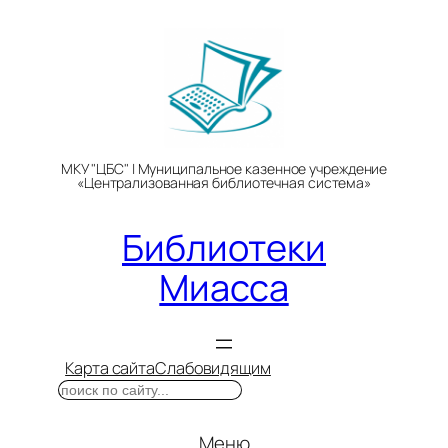
Перейти
к
содержимому
МКУ "ЦБС" | Муниципальное казенное учреждение
«Централизованная библиотечная система»
Библиотеки
Миасса
Карта сайта
Слабовидящим
Поиск
Меню