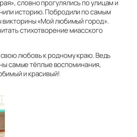
ая», словно прогулялись по улицам и
мнили историю. Побродили по самым
ы викторины «Мой любимый город».
читать стихотворение миасского
 свою любовь к родному краю. Ведь
заны самые тёплые воспоминания,
юбимый и красивый!