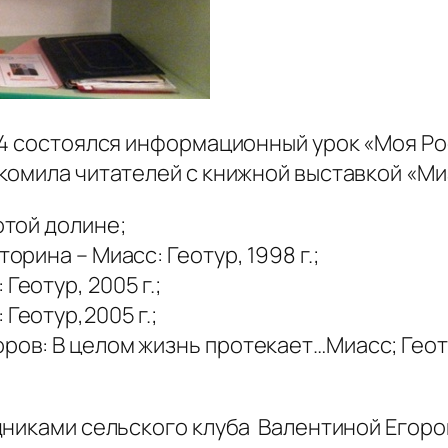
14 состоялся информационный урок «Моя Ро
омила читателей с книжной выставкой «Миас
отой долине;
орина – Миасс: Геотур, 1998 г.;
Геотур, 2005 г.;
Геотур,2005 г.;
ров: В целом жизнь протекает…Миасс; Геотур
дниками сельского клуба Валентиной Егор