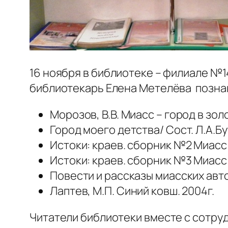
16 ноября в библиотеке – филиале №
библиотекарь Елена Метелёва познак
Морозов, В.В. Миасс – город в зол
Город моего детства/ Сост. Л.А.Бут
Истоки: краев. сборник №2 Миасс: 
Истоки: краев. сборник №3 Миасс: 
Повести и рассказы миасских авто
Лаптев, М.П. Синий ковш. 2004г.
Читатели библиотеки вместе с сотру