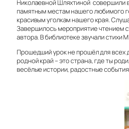
Николаевной Шляхтиной совершили ви
памятным местам нашего любимого го
красивым уголкам нашего края. Слуш
Завершилось мероприятие чтением ст
автора. В библиотеке звучали стихи М.
Прошедший урок не прошёл для всех 
родной край – это страна, где ты род
весёлые истории, радостные события