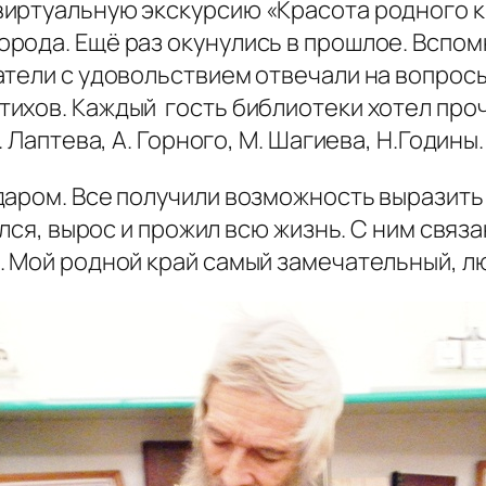
ртуальную экскурсию «Красота родного кр
рода. Ещё раз окунулись в прошлое. Вспо
атели с удовольствием отвечали на вопрос
ихов. Каждый гость библиотеки хотел про
 Лаптева, А. Горного, М. Шагиева, Н.Годины.
даром. Все получили возможность выразить
ился, вырос и прожил всю жизнь. С ним свя
. Мой родной край самый замечательный, л