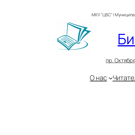
Перейти
к
МКУ "ЦБС" | Муницип
содержимому
Би
пр. Октября
О нас
Читате