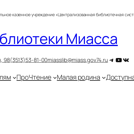
альное казенное учреждение «Централизованная библиотечная сис
блиотеки Миасса
Telegra
YouT
ВКо
, 9
8(3513)53-81-00
miasslib@miass.gov74.ru
лям
ПроЧтение
Малая родина
Доступн