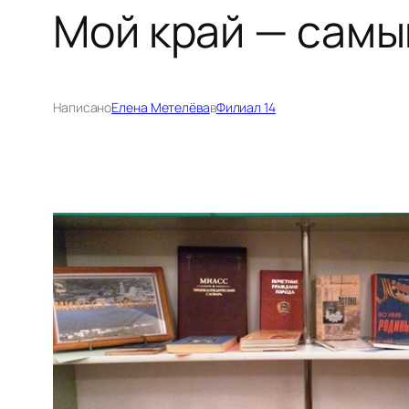
Мой край — самы
Написано
Елена Метелёва
в
Филиал 14