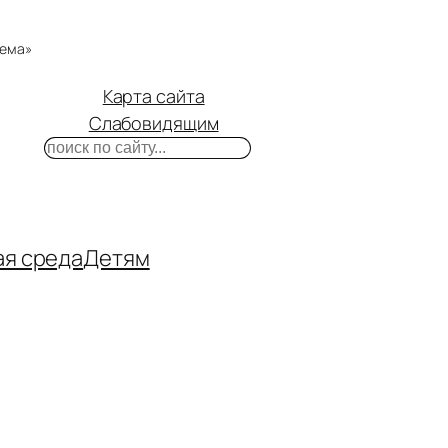
тема»
Карта сайта
Слабовидящим
Поиск
m
ube
нтакте
ая среда
Детям