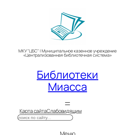
Перейти
к
содержимому
МКУ "ЦБС" | Муниципальное казенное учреждение
«Централизованная библиотечная система»
Библиотеки
Миасса
Карта сайта
Слабовидящим
Поиск
Меню