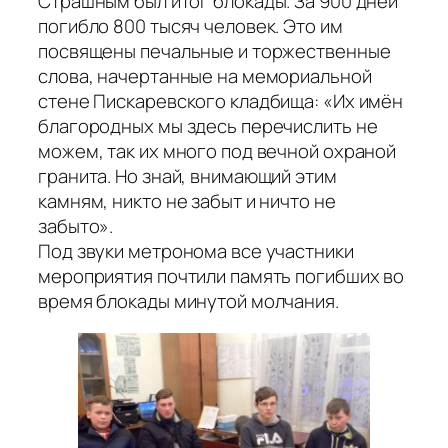
Страшным был итог блокады. За 900 дней
погибло 800 тысяч человек. Это им
посвящены печальные и торжественные
слова, начертанные на мемориальной
стене Пискаревского кладбища: «Их имён
благородных мы здесь перечислить не
можем, так их много под вечной охраной
гранита. Но знай, внимающий этим
камням, никто не забыт и ничто не
забыто».
Под звуки метронома все участники
мероприятия почтили память погибших во
время блокады минутой молчания.