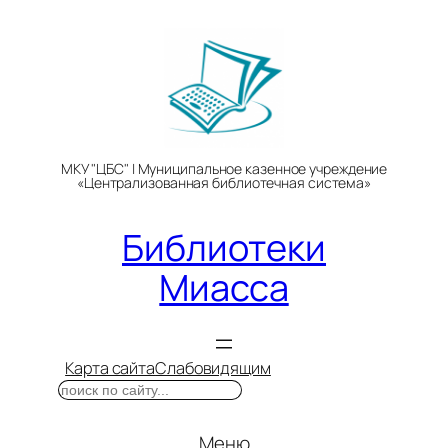
Перейти
к
содержимому
МКУ "ЦБС" | Муниципальное казенное учреждение
«Централизованная библиотечная система»
Библиотеки
Миасса
Карта сайта
Слабовидящим
Поиск
Меню