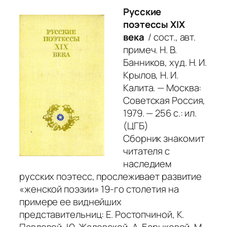
Русские
поэтессы XIX
века
/ сост., авт.
примеч. Н. В.
Банников, худ. Н. И.
Крылов, Н. И.
Калита. — Москва:
Советская Россия,
1979. — 256 с.: ил.
(ЦГБ)
Сборник знакомит
читателя с
наследием
русских поэтесс, прослеживает развитие
«женской поэзии» 19-го столетия на
примере ее виднейших
представительниц: Е. Ростопчиной, К.
Павловой, Ю. Жадовской, А. Барыковой, М.