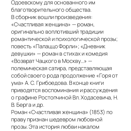
Одоевскому для основанного им
благотворительного общества.
В сборник вошли произведения:
«Счастливая женщина»
— роман,
оригинально воплотивший традиции
романтической и психологической прозы;
повесть
«Палаццо Форли»
;
«Дневник
девушки»
— роман в стихах и комедия
«Возврат Чацкого в Москву…»
—
полемическая сатира, представляющая
собой своего рода продолжение «Горя от
ума» А. С. Грибоедова. В конце книги
приводятся воспоминания и рассуждения
о графине Ростопчиной Вл. Ходасевича, Н.
В. Берга и др.
Роман
«Счастливая женщина»
(1853) по
праву признан шедевром любовной
прозы. Эта история любви накалом