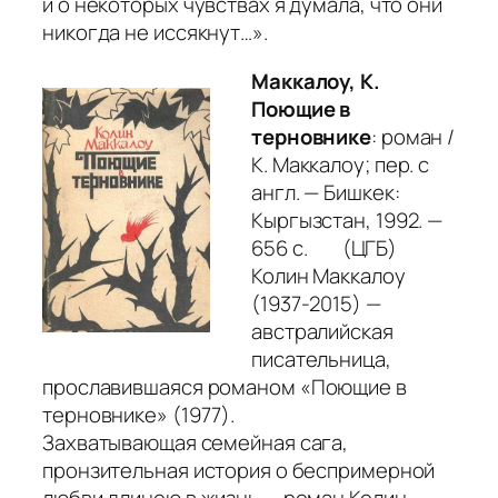
и о некоторых чувствах я думала, что они
никогда не иссякнут…»
.
Маккалоу, К.
Поющие в
терновнике
: роман /
К. Маккалоу; пер. с
англ. — Бишкек:
Кыргызстан, 1992. —
656 с. (ЦГБ)
Колин Маккалоу
(1937-2015) —
австралийская
писательница,
прославившаяся романом
«Поющие в
терновнике»
(1977).
Захватывающая семейная сага,
пронзительная история о беспримерной
любви длиною в жизнь — роман Колин