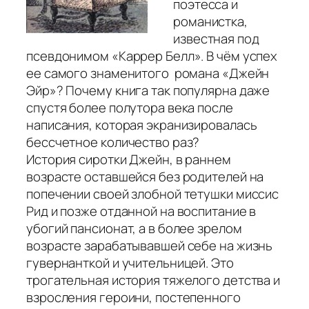
поэтесса и
романистка,
известная под
псевдонимом «Каррер Белл». В чём успех
ее самого знаменитого романа «Джейн
Эйр»? Почему книга так популярна даже
спустя более полутора века после
написания, которая экранизировалась
бессчетное количество раз?
История сиротки Джейн, в раннем
возрасте оставшейся без родителей на
попечении своей злобной тетушки миссис
Рид и позже отданной на воспитание в
убогий пансионат, а в более зрелом
возрасте зарабатывавшей себе на жизнь
гувернанткой и учительницей. Это
трогательная история тяжелого детства и
взросления героини, постепенного