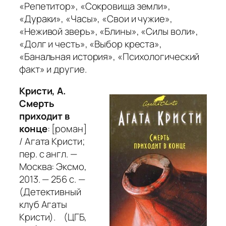
«Репетитор»
,
«Сокровища земли»
,
«Дураки»
,
«Часы»
,
«Свои и чужие»
,
«Неживой зверь»
,
«Блины»
,
«Силы воли»
,
«Долг и честь»
,
«Выбор креста»
,
«Банальная история»
,
«Психологический
факт»
и другие.
Кристи, А.
Смерть
приходит в
конце
: [роман]
/ Агата Кристи;
пер. с англ. —
Москва: Эксмо,
2013. — 256 с. —
(Детективный
клуб Агаты
Кристи). (ЦГБ,