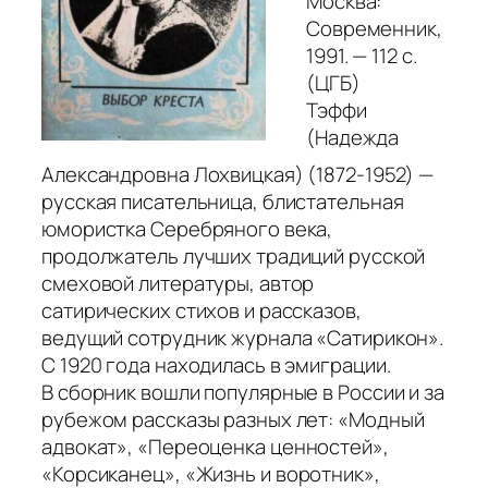
Москва:
Современник,
1991. — 112 с.
(ЦГБ)
Тэффи
(Надежда
Александровна Лохвицкая) (1872-1952) —
русская писательница, блистательная
юмористка Серебряного века,
продолжатель лучших традиций русской
смеховой литературы, автор
сатирических стихов и рассказов,
ведущий сотрудник журнала «Сатирикон».
С 1920 года находилась в эмиграции.
В сборник вошли популярные в России и за
рубежом рассказы разных лет:
«Модный
адвокат»
,
«Переоценка ценностей»
,
«Корсиканец»
,
«Жизнь и воротник»
,