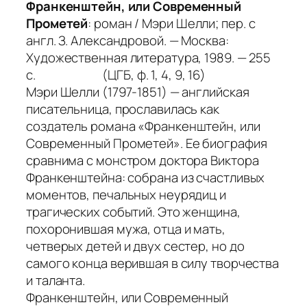
Франкенштейн, или Современный
Прометей
: роман / Мэри Шелли; пер. с
англ. З. Александровой. — Москва:
Художественная литература, 1989. — 255
с. (ЦГБ, ф. 1, 4, 9, 16)
Мэри Шелли (1797-1851) — английская
писательница, прославилась как
создатель романа
«Франкенштейн, или
Современный Прометей»
. Ее биография
сравнима с монстром доктора Виктора
Франкенштейна: собрана из счастливых
моментов, печальных неурядиц и
трагических событий. Это женщина,
похоронившая мужа, отца и мать,
четверых детей и двух сестер, но до
самого конца верившая в силу творчества
и таланта.
Франкенштейн, или Современный