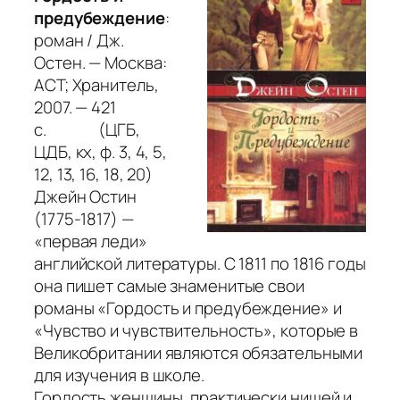
предубеждение
:
роман / Дж.
Остен. — Москва:
АСТ; Хранитель,
2007. — 421
с. (ЦГБ,
ЦДБ, кх, ф. 3, 4, 5,
12, 13, 16, 18, 20)
Джейн Остин
(1775-1817) —
«первая леди»
английской литературы. С 1811 по 1816 годы
она пишет самые знаменитые свои
романы
«Гордость и предубеждение»
и
«Чувство и чувствительность»
, которые в
Великобритании являются обязательными
для изучения в школе.
Гордость женщины, практически нищей и