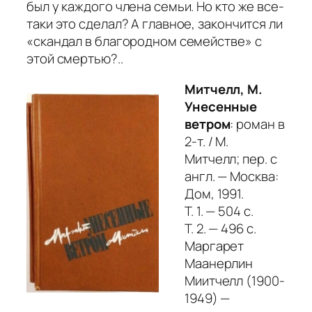
был у каждого члена семьи. Но кто же все-
таки это сделал? А главное, закончится ли
«скандал в благородном семействе» с
этой смертью?..
Митчелл, М.
Унесенные
ветром
: роман в
2-т. / М.
Митчелл; пер. с
англ. — Москва:
Дом, 1991.
Т. 1. — 504 с.
Т. 2. — 496 с.
Маргарет
Маанерлин
Миитчелл (1900-
1949) —