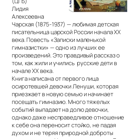
(ЦГБ)
Лидия
Алексеевна
Чарская (1875-1937) — любимая детская
писательница царской России начала ХХ
века. Повесть
«Записки маленькой
гимназистки»
— одно из лучших ее
произведений. Это правдивый рассказ о
том, как жили и учились русские дети в
начале XX века.
Книга написана от первого лица
осиротевшей девочки Ленуши, которая
приезжает в новую семью и начинает
посещать гимназию. Много тяжелых
событий выпадает на долю девочки,
однако даже несправедливое отношение
к себе она переносит стойко, не падая
духом и не теряя природной доброты