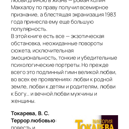
Маккалоу по праву получил всемирное
признание, а блестящая экранизация 1983
года принесла ему еще большую
популярность.
В этой книге есть все — экзотическая
обстановка, неожиданные повороты
сюжета, исключительная
эмоциональность, тонкие и убедительные
психологические портреты. Но прежде
всего это подлинный гимн великой любви,
во всех ее проявлениях: любви к родной
земле, любви к детям и родителям, любви
к Богу… и вечной любви мужчины и
женщины.
Токарева, В. С.
Террор любовью
:
повесть и