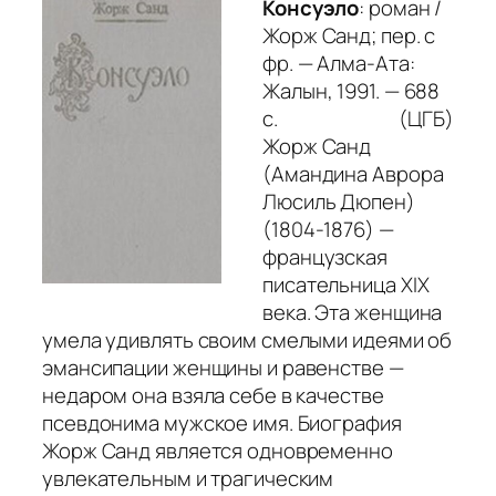
Консуэло
: роман /
Жорж Санд; пер. с
фр. — Алма-Ата:
Жалын, 1991. — 688
с. (ЦГБ)
Жорж Санд
(Амандина Аврора
Люсиль Дюпен)
(1804-1876) —
французская
писательница XIX
века. Эта женщина
умела удивлять своим смелыми идеями об
эмансипации женщины и равенстве —
недаром она взяла себе в качестве
псевдонима мужское имя. Биография
Жорж Санд является одновременно
увлекательным и трагическим