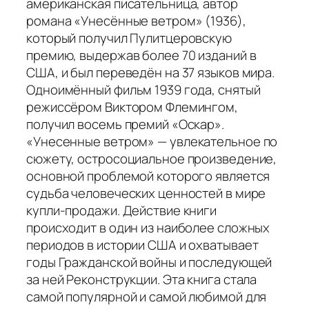
американская писательница, автор
романа
«Унесённые ветром»
(1936),
который получил Пулитцеровскую
премию, выдержав более 70 изданий в
США, и был переведён на 37 языков мира.
Одноимённый фильм 1939 года, снятый
режиссёром Виктором Флемингом,
получил восемь премий «Оскар».
«Унесенные ветром»
— увлекательное по
сюжету, остросоциальное произведение,
основной проблемой которого является
судьба человеческих ценностей в мире
купли-продажи. Действие книги
происходит в один из наиболее сложных
периодов в истории США и охватывает
годы Гражданской войны и последующей
за ней Реконструкции. Эта книга стала
самой популярной и самой любимой для