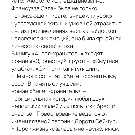
католического колледжа внезапно.
Франсуаза Саган была не только
потрясающей писательницей, глубоко
чувствующей жизнь и умевшей отразить в
своих произведениях весь калейдоскоп
человеческих эмоций, она была ярчайшей
личностью своей эпохи.
В книгу
«Ангел-хранитель»
входят
романы
«Здравствуй, грусть»
,
«Смутная
улыбка»
,
«Сигнал к капитуляции»
,
«Немного солнца»
,
«Ангел-хранитель»
,
эссе
«В память о лучшем».
Роман «Ангел-хранитель» —
пронзительная история любви двух
непохожих людей и их попыток обрести
счастье… Повествование ведется от
имени главной героини Дороти Сеймур:
«Порой жизнь казалась мне неумолимой,