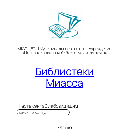
Перейти
к
содержимому
МКУ "ЦБС" | Муниципальное казенное учреждение
«Централизованная библиотечная система»
Библиотеки
Миасса
Карта сайта
Слабовидящим
Поиск
Меню