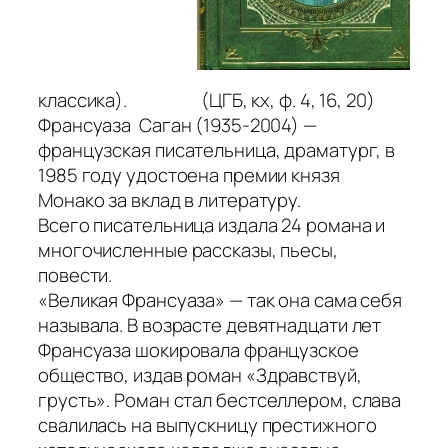
классика). (ЦГБ, кх, ф. 4, 16, 20)
Франсуаза Саган (1935-2004) —
французская писательница, драматург, в
1985 году удостоена премии князя
Монако за вклад в литературу.
Всего писательница издала 24 романа и
многочисленные рассказы, пьесы,
повести.
«Великая Франсуаза» — так она сама себя
называла. В возрасте девятнадцати лет
Франсуаза шокировала французское
общество, издав роман
«Здравствуй,
грусть»
. Роман стал бестселлером, слава
свалилась на выпускницу престижного