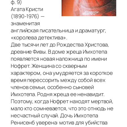
ф. 9)
Агата Кристи
(1890-1976) —
знаменитая
английская писательница и драматург,
«королева детектива».
Две тысячи лет до Рождества Христова,
древние Фивы. В доме жреца Имхотепа
появляется новая наложница по имени
Нофрет. Женщина со скверным
характером, она умудряется за короткое
время перессорить между собой всех
членов семьи, особенно сыновей
Имхотепа. Родня жреца ее ненавидит.
Поэтому, когда Нофрет находят мертвой,
мало кто сомневается, что это отнюдь не
несчастный случай. Дочь Имхотепа
Ренисенб уверена: мотив для убийства