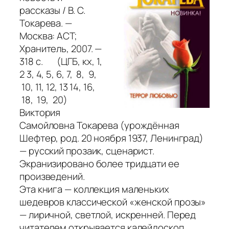
рассказы / В. С.
Токарева. —
Москва: АСТ;
Хранитель, 2007. —
318 с. (ЦГБ, кх, 1,
2 3, 4, 5, 6, 7, 8, 9,
10, 11, 12, 13 14, 16,
18, 19, 20)
Виктория
Самойловна Токарева (урождённая
Шефтер, род. 20 ноября 1937, Ленинград)
— русский прозаик, сценарист.
Экранизировано более тридцати ее
произведений.
Эта книга — коллекция маленьких
шедевров классической «женской прозы»
— лиричной, светлой, искренней. Перед
читателем открывается калейдоскоп