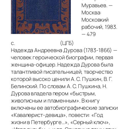
Муравьев. —
Москва:
Московкий
рабочий, 1983.
— 479
с. (ЦГБ)
Надежда Андреевна Дурова (1783-1866) —
человек героической биографии, первая
женщина-офицер. Надежда Дурова была
талантливой писательницей, творчество
которой высоко ценили А. С. Пушкин, В. Г.
Белинский. По словам А. С. Пушкина, Н.
Дурова владела пером
«быстрым,
живописным и пламенным»
. В книгу
включены ее автобиографические записки
«Кавалерист-девица»
, повести:
«Год
жизни в Петербурге…»
,
«Серный ключ»
,