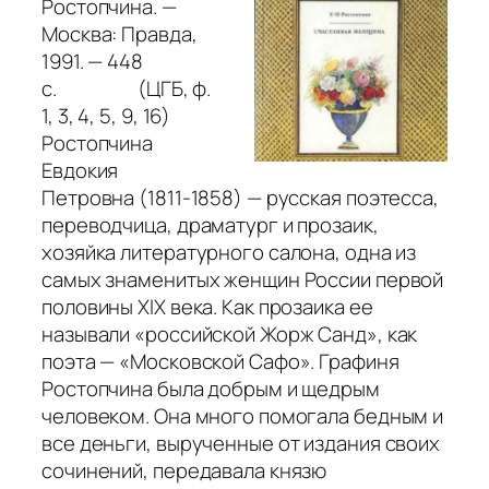
Ростопчина. —
Москва: Правда,
1991. — 448
с. (ЦГБ, ф.
1, 3, 4, 5, 9, 16)
Ростопчина
Евдокия
Петровна (1811-1858) — русская поэтесса,
переводчица, драматург и прозаик,
хозяйка литературного салона, одна из
самых знаменитых женщин России первой
половины XIX века. Как прозаика ее
называли «российской Жорж Санд», как
поэта — «Московской Сафо». Графиня
Ростопчина была добрым и щедрым
человеком. Она много помогала бедным и
все деньги, вырученные от издания своих
сочинений, передавала князю