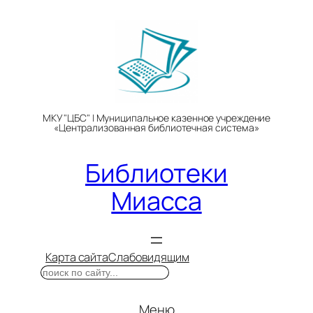
Перейти
к
содержимому
МКУ "ЦБС" | Муниципальное казенное учреждение
«Централизованная библиотечная система»
Библиотеки
Миасса
Карта сайта
Слабовидящим
Поиск
Меню