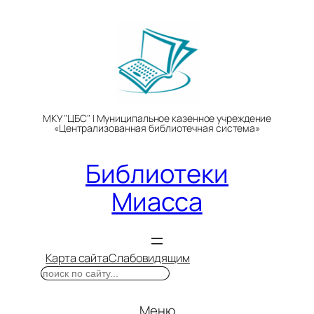
Перейти
к
содержимому
МКУ "ЦБС" | Муниципальное казенное учреждение
«Централизованная библиотечная система»
Библиотеки
Миасса
Карта сайта
Слабовидящим
Поиск
Меню