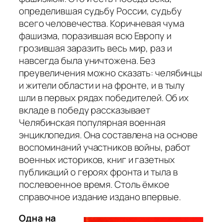
определившая судьбу России, судьбу
всего человечества. Коричневая чума
фашизма, поразившая всю Европу и
грозившая заразить весь мир, раз и
навсегда была уничтожена. Без
преувеличения можно сказать: челябинцы
и жители области и на фронте, и в тылу
шли в первых рядах победителей. Об их
вкладе в победу рассказывает
Челябинская популярная военная
энциклопедия. Она составлена на основе
воспоминаний участников войны, работ
военных историков, книг и газетных
публикаций о героях фронта и тыла в
послевоенное время. Столь ёмкое
справочное издание издано впервые.
Одна на