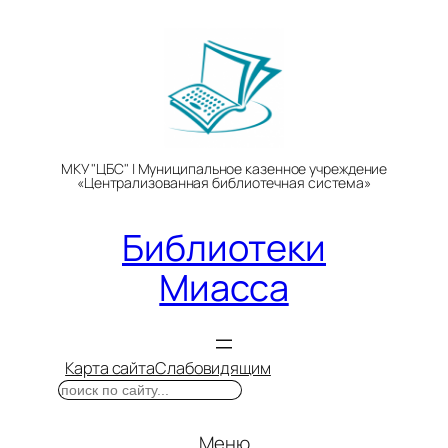
Перейти
к
содержимому
МКУ "ЦБС" | Муниципальное казенное учреждение
«Централизованная библиотечная система»
Библиотеки
Миасса
Карта сайта
Слабовидящим
Поиск
Меню