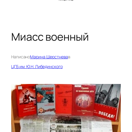
Миасс военный
Написано
Марина Шерстнева
в
ЦГБ им. Ю.Н. Либединского