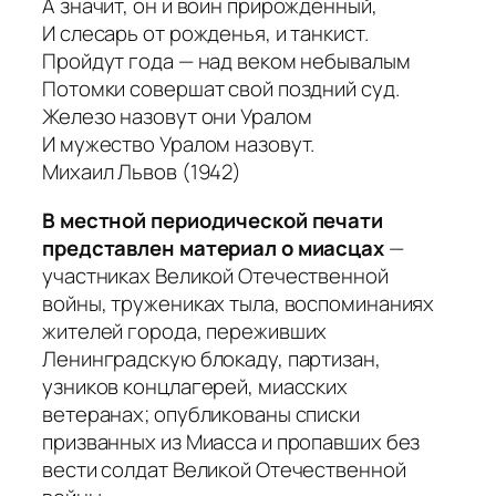
А значит, он и воин прирожденный,
И слесарь от рожденья, и танкист.
Пройдут года — над веком небывалым
Потомки совершат свой поздний суд.
Железо назовут они Уралом
И мужество Уралом назовут.
Михаил Львов (1942)
В местной периодической печати
представлен материал о миасцах
—
участниках Великой Отечественной
войны, тружениках тыла, воспоминаниях
жителей города, переживших
Ленинградскую блокаду, партизан,
узников концлагерей, миасских
ветеранах; опубликованы списки
призванных из Миасса и пропавших без
вести солдат Великой Отечественной