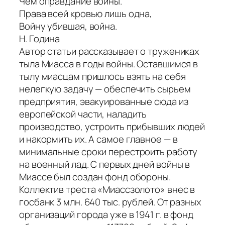
Чем оправдание войны.
Права всей кровью лишь одна,
Войну убившая, война.
Н. Година
Автор статьи рассказывает о тружениках
тыла Миасса в годы войны. Оставшимся в
тылу миасцам пришлось взять на себя
нелегкую задачу — обеспечить сырьем
предприятия, эвакуированные сюда из
европейской части, наладить
производство, устроить прибывших людей
и накормить их. А самое главное — в
минимальные сроки перестроить работу
на военный лад. С первых дней войны в
Миассе был создан фонд обороны.
Коллектив треста «Миассзолото» внес в
госбанк 3 млн. 640 тыс. рублей. От разных
организаций города уже в 1941 г. в фонд