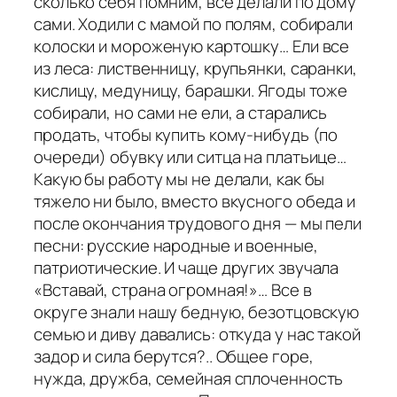
сколько себя помним, все делали по дому
сами. Ходили с мамой по полям, собирали
колоски и мороженую картошку… Ели все
из леса: лиственницу, крупьянки, саранки,
кислицу, медуницу, барашки. Ягоды тоже
собирали, но сами не ели, а старались
продать, чтобы купить кому-нибудь (по
очереди) обувку или ситца на платьице…
Какую бы работу мы не делали, как бы
тяжело ни было, вместо вкусного обеда и
после окончания трудового дня — мы пели
песни: русские народные и военные,
патриотические. И чаще других звучала
«Вставай, страна огромная!»… Все в
округе знали нашу бедную, безотцовскую
семью и диву давались: откуда у нас такой
задор и сила берутся?.. Общее горе,
нужда, дружба, семейная сплоченность