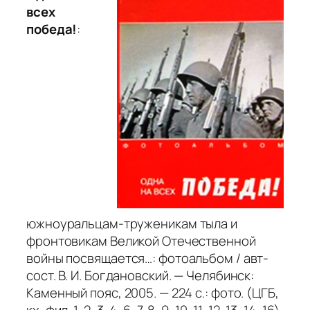
всех
победа!
:
южноуральцам-труженикам тыла и
фронтовикам Великой Отечественной
войны посвящается…: фотоальбом / авт-
сост. В. И. Богдановский. — Челябинск:
Каменный пояс, 2005. — 224 с.: фото. (ЦГБ,
кх, фил. 1, 2, 3, 4, 6, 7, 8, 9, 10, 11, 12, 13, 14, 16)