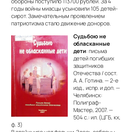
обороны поступило 113700 рублей. За 4
годы войны миасцы усыновили 105 детей-
сирот. Замечательным проявлением
патриотизма стало движение доноров.
Судьбою не
обласканные
дети
: письма
детей погибших
защитников
Отечества / сост.
А. А. Готина. — 2-е
изд., испр. и доп. —
Челябинск:
Полиграф-
Мастер, 2007. —
504 с.: ил. (ЦГБ, кх,
ф. 3)
В этой книге нет фальши. Здесь собраны