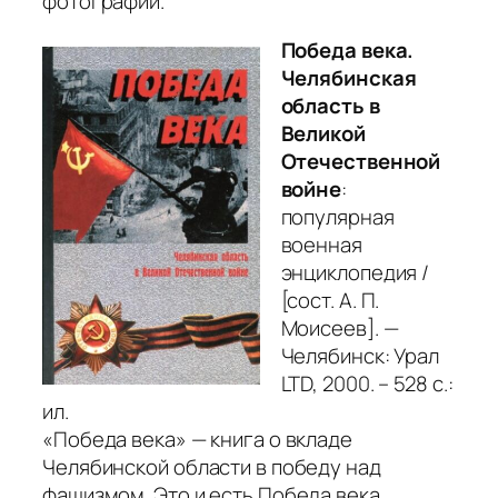
фотографии.
Победа века.
Челябинская
область в
Великой
Отечественной
войне
:
популярная
военная
энциклопедия /
[сост. А. П.
Моисеев]. —
Челябинск: Урал
LTD, 2000. – 528 с.:
ил.
«Победа века» — книга о вкладе
Челябинской области в победу над
фашизмом. Это и есть Победа века,