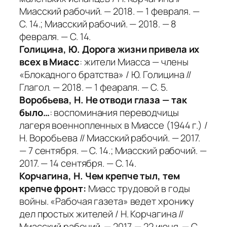
Миасский рабочий. — 2018. — 1 февраля. —
С. 14.; Миасский рабочий. — 2018. — 8
февраля. — С. 14.
Голицина, Ю. Дорога жизни привела их
всех в Миасс
: жители Миасса — члены
«Блокадного братства» / Ю. Голицина //
Глагол. — 2018. — 1 феараля. — С. 5.
Воробьева, Н. Не отводи глаза — так
было…
: воспоминания переводчицы
лагеря военнопленных в Миассе (1944 г.) /
Н. Воробьева // Миасский рабочий. — 2017.
— 7 сентября. — С. 14.; Миасский рабочий. —
2017. — 14 сентября. — С. 14.
Корчагина, Н. Чем крепче тыл, тем
крепче фронт:
Миасс трудовой в годы
войны. «Рабочая газета» ведет хронику
дел простых жителей / Н. Корчагина //
Миасский рабочий. — 2017. — 22 июня. — С.