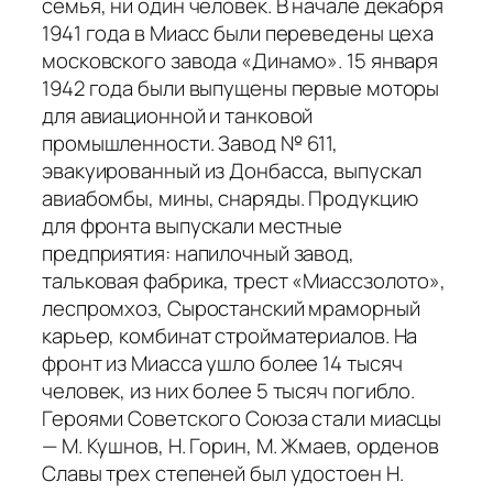
семья, ни один человек. В начале декабря
1941 года в Миасс были переведены цеха
московского завода «Динамо». 15 января
1942 года были выпущены первые моторы
для авиационной и танковой
промышленности. Завод № 611,
эвакуированный из Донбасса, выпускал
авиабомбы, мины, снаряды. Продукцию
для фронта выпускали местные
предприятия: напилочный завод,
тальковая фабрика, трест «Миассзолото»,
леспромхоз, Сыростанский мраморный
карьер, комбинат стройматериалов. На
фронт из Миасса ушло более 14 тысяч
человек, из них более 5 тысяч погибло.
Героями Советского Союза стали миасцы
— М. Кушнов, Н. Горин, М. Жмаев, орденов
Славы трех степеней был удостоен Н.