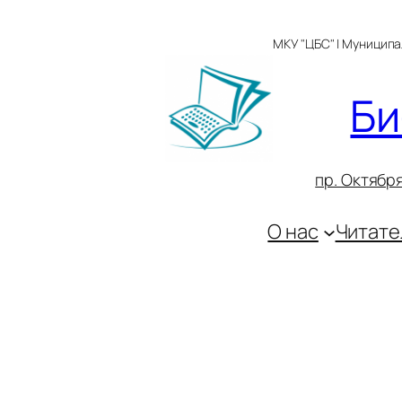
Перейти
к
МКУ "ЦБС" | Муницип
содержимому
Би
пр. Октября
О нас
Читате