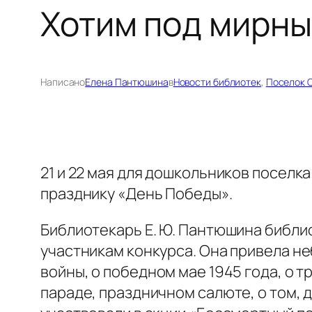
Хотим под мирны
Написано
Елена Пантюшина
в
Новости библиотек
, 
Поселок 
21 и 22 мая для дошкольников посел
празднику «День Победы».
Библиотекарь Е. Ю. Пантюшина библио
участникам конкурса. Она привела н
войны, о победном мае 1945 года, о 
параде, праздничном салюте, о том, д