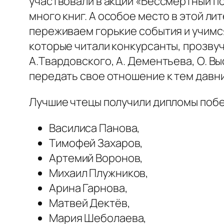
участвовали в акции «Бессмертный по
много книг. А особое место в этой л
переживаем горькие события и учимся
которые читали конкурсанты, прозву
А.Твардовского, А. Дементьева, О. В
передать свое отношение к тем давни
Лучшие чтецы получили дипломы поб
Василиса Панова,
Тимофей Захаров,
Артемий Воронов,
Михаил Плужников,
Арина Гарнова,
Матвей Дектёв,
Мария Шеболаева,