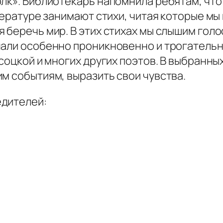
лк». Библиотекарь напомнила ребятам, что
итературе занимают стихи, читая которые мы
 беречь мир. В этих стихах мы слышим голо
чали особенно проникновенно и трогательн
ысоцкой и многих других поэтов. В выбранн
м событиям, выразить свои чувства.
едителей: