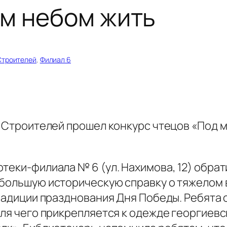
м небом жить
Строителей
, 
Филиал 6
ка Строителей прошел конкурс чтецов «Под
теки-филиала № 6 (ул. Нахимова, 12) обра
ебольшую историческую справку о тяжелом
традиции празднования Дня Победы. Ребята
ля чего прикрепляется к одежде георгиевск