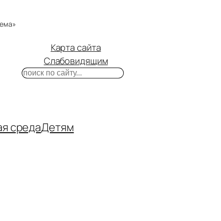
тема»
Карта сайта
Слабовидящим
Поиск
m
ube
нтакте
ая среда
Детям