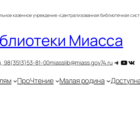
альное казенное учреждение «Централизованная библиотечная сис
блиотеки Миасса
Telegra
YouT
ВКо
, 9
8(3513)53-81-00
miasslib@miass.gov74.ru
лям
ПроЧтение
Малая родина
Доступн