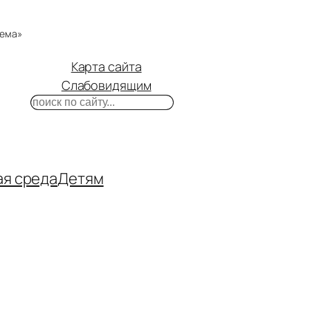
тема»
Карта сайта
Слабовидящим
Поиск
m
ube
нтакте
ая среда
Детям