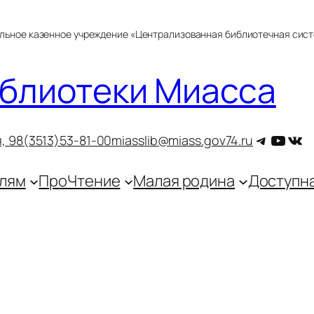
альное казенное учреждение «Централизованная библиотечная сис
блиотеки Миасса
Telegra
YouT
ВКо
, 9
8(3513)53-81-00
miasslib@miass.gov74.ru
лям
ПроЧтение
Малая родина
Доступн