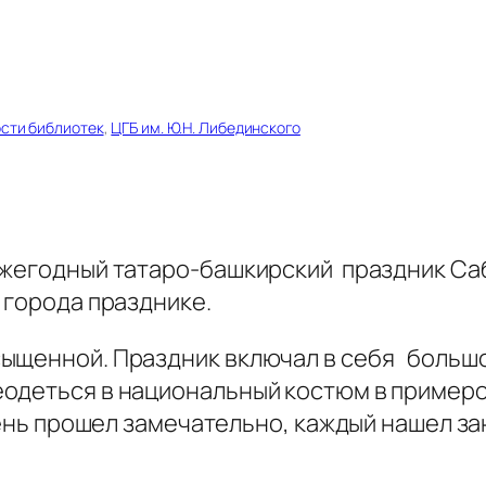
сти библиотек
, 
ЦГБ им. Ю.Н. Либединского
ежегодный татаро-башкирский праздник Са
 города празднике.
ыщенной. Праздник включал в себя большо
одеться в национальный костюм в примеро
ень прошел замечательно, каждый нашел за