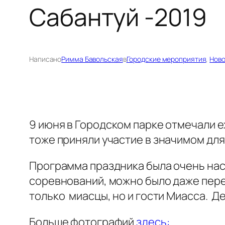
Сабантуй -2019
Написано
Римма Бавольская
в
Городские мероприятия
, 
Ново
9 июня в Городском парке отмечали 
тоже приняли участие в значимом для
Программа праздника была очень нас
соревнований, можно было даже пере
только миасцы, но и гости Миасса. Д
Больше фотографий
здесь: