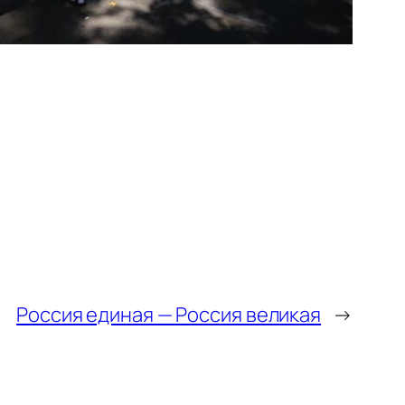
Россия единая — Россия великая
→