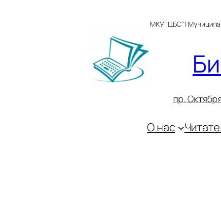
Перейти
к
МКУ "ЦБС" | Муницип
содержимому
Би
пр. Октября
О нас
Читате