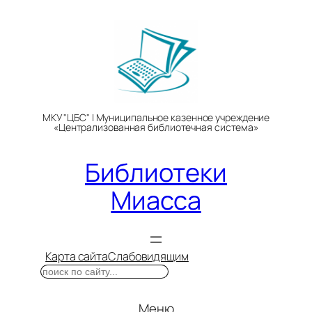
Перейти
к
содержимому
МКУ "ЦБС" | Муниципальное казенное учреждение
«Централизованная библиотечная система»
Библиотеки
Миасса
Карта сайта
Слабовидящим
Поиск
Меню