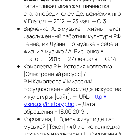
талантливая миасская пианистка
стала победителем Дельфийских игр
// Глагол. — 2012. — 23 мая. — С. 3.
Вирченко, А. В музыке — жизнь [Текст]
: заслуженный работник культуры РФ
Геннадий Лузин — о музыке в себе и
жизни в музыке / А. Вирченко //
Глагол. — 2015. — 27 февраля. — С. 14.
Камалеева Р.Н. История колледжа
[Электронный ресурс] /
Р.Н.Камалеева // Миасский
государственный колледж искусства
и культуры: [сайт]. — URL:
http://
мкик.рф/history.php
. – Дата
обращения – 18.06.2019г.
Корчагина, Н. Здесь живут и дышат
музыкой [Текст] : 40-летие колледжа
искусства и культуры / Н. Корчагина //