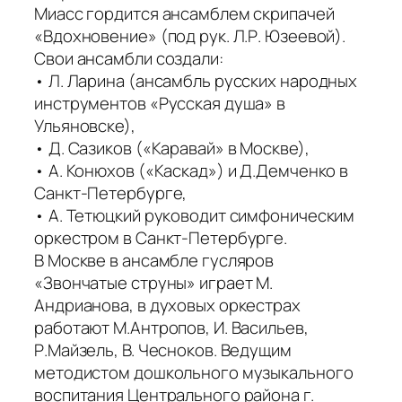
Миасс гордится ансамблем скрипачей
«Вдохновение» (под рук. Л.Р. Юзеевой).
Свои ансамбли создали:
• Л. Ларина (ансамбль русских народных
инструментов «Русская душа» в
Ульяновске),
• Д. Сазиков («Каравай» в Москве),
• А. Конюхов («Каскад») и Д.Демченко в
Санкт-Петербурге,
• А. Тетюцкий руководит симфоническим
оркестром в Санкт-Петербурге.
В Москве в ансамбле гусляров
«Звончатые струны» играет М.
Андрианова, в духовых оркестрах
работают М.Антропов, И. Васильев,
Р.Майзель, В. Чесноков. Ведущим
методистом дошкольного музыкального
воспитания Центрального района г.