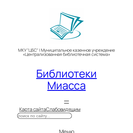
Перейти
к
содержимому
МКУ "ЦБС" | Муниципальное казенное учреждение
«Централизованная библиотечная система»
Библиотеки
Миасса
Карта сайта
Слабовидящим
Поиск
Меню