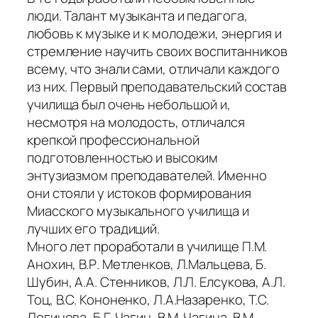
люди. Талант музыканта и педагога,
любовь к музыке и к молодежи, энергия и
стремление научить своих воспитанников
всему, что знали сами, отличали каждого
из них. Первый преподавательский состав
училища был очень небольшой и,
несмотря на молодость, отличался
крепкой профессиональной
подготовленностью и высоким
энтузиазмом преподавателей. Именно
они стояли у истоков формирования
Миасского музыкального училища и
лучших его традиций.
Много лет проработали в училище П.М.
Анохин, В.Р. Метленков, Л.Мальцева, Б.
Шубин, А.А. Стенников, Л.Л. Елсукова, А.Л.
Тоц, В.С. Кононенко, Л.А.Назаренко, Т.С.
Логинова, Б.Г. Чагин, В.М. Чагина, В.М.