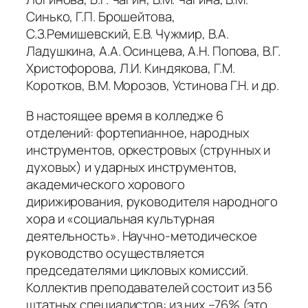
Синько, Г.П. Брошейтова,
С.З.Ремишевский, Е.В. Чужмир, В.А.
Ладушкина, А.А. Осинцева, А.Н. Попова, В.Г.
Христофорова, Л.И. Киндякова, Г.М.
Коротков, В.М. Морозов, Устинова Г.Н. и др.
В настоящее время в колледже 6
отделений: фортепианное, народных
инструментов, оркестровых (струнных и
духовых) и ударных инструментов,
академического хорового
дирижирования, руководителя народного
хора и «социальная культурная
деятельность». Научно-методическое
руководство осуществляется
председателями цикловых комиссий.
Коллектив преподавателей состоит из 56
штатных специалистов: из них –76% (это