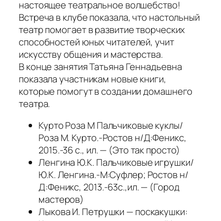
настоящее театральное волшебство!
Встреча в клубе показала, что настольный
театр помогает в развитие творческих
способностей юных читателей, учит
искусству общения и мастерства.
В конце занятия Татьяна Геннадьевна
показала участникам новые книги,
которые помогут в создании домашнего
театра.
Курто Роза М Пальчиковые куклы/
Роза М. Курто.-Ростов н/Д:Феникс,
2015.-36 с., ил. — (Это так просто)
Ленгина Ю.К. Пальчиковые игрушки/
Ю.К. Ленгина.-М:Суфлер; Ростов н/
Д:Феникс, 2013.-63с.,ил. — (Город
мастеров)
Лыкова И. Петрушки — поскакушки: