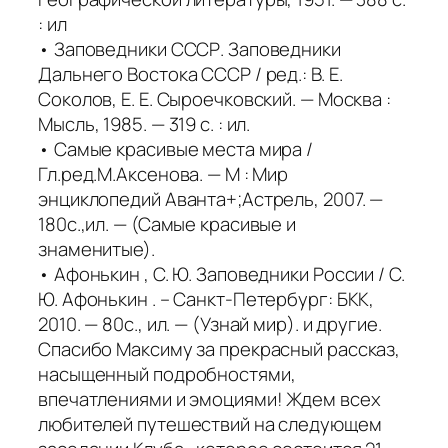
: ил
• Заповедники СССР. Заповедники
Дальнего Востока СССР / ред.: В. Е.
Соколов, Е. Е. Сыроечковский. — Москва :
Мысль, 1985. — 319 с. : ил.
• Самые красивые места мира /
Гл.ред.М.Аксенова. — М : Мир
энциклопедий Аванта+;Астрель, 2007. —
180с.,ил. — (Самые красивые и
знаменитые).
• Афонькин , С. Ю. Заповедники России / С.
Ю. Афонькин . – Санкт-Петербург: БКК,
2010. — 80с., ил. — (Узнай мир). и другие.
Спасибо Максиму за прекрасный рассказ,
насыщенный подробностями,
впечатлениями и эмоциями! Ждем всех
любителей путешествий на следующем