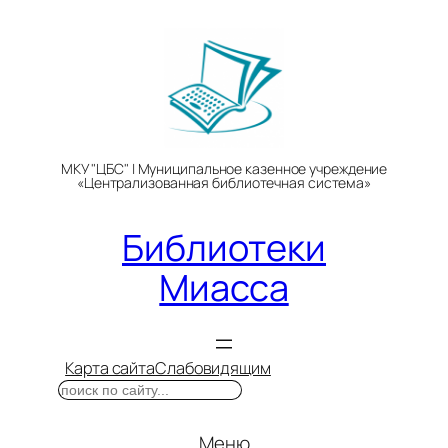
Перейти
к
содержимому
МКУ "ЦБС" | Муниципальное казенное учреждение
«Централизованная библиотечная система»
Библиотеки
Миасса
Карта сайта
Слабовидящим
Поиск
Меню