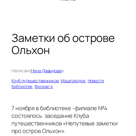
Заметки об острове
Ольхон
Написано
Нина Давыдова
в
Клуб путешественников
, 
Машгородок
, 
Новости
библиотек
, 
Филиал 4
7 ноября в библиотеке -филиале №4
состоялось заседание Клуба
путешественников «Непутевые заметки
про остров Ольхон».