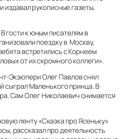
ми издавал рукописные газеты,
В гости к юным писателям в
ганизовали поездку в Москву,
ребята встретились с Корнеем
ловых от их скромного коллеги».
т-Экзюпери Олег Павлов снял
й сыграл Маленького принца. В
а. Сам Олег Николаевич снимается
вую ленту «Сказка про Ясеньку»
сы, рассказал про деятельность