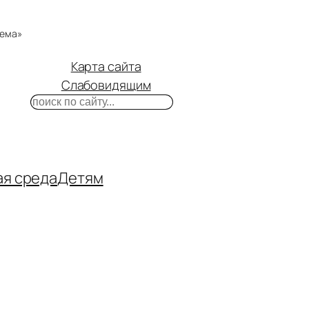
тема»
Карта сайта
Слабовидящим
Поиск
m
ube
нтакте
ая среда
Детям