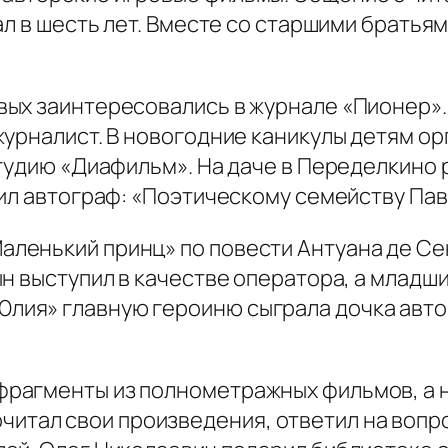
ал в шесть лет. Вместе со старшими братья
ых заинтересовались в журнале «Пионер». 
урналист. В новогодние каникулы детям ор
студию «Диафильм». На даче в Переделкино 
ил автограф: «Поэтическому семейству Пав
нький принц» по повести Антуана де Сен
н выступил в качестве оператора, а младши
ия» главную героиню сыграла дочка автор
гменты из полнометражных фильмов, а но
итал свои произведения, ответил на вопро