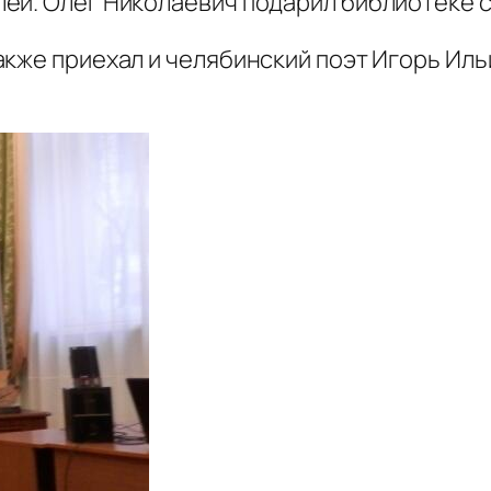
ей. Олег Николаевич подарил библиотеке с
акже приехал и челябинский поэт Игорь Ил