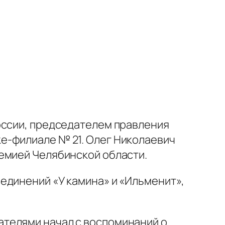
оссии, председателем правления
е-филиале № 21. Олег Николаевич
емией Челябинской области.
единений «У камина» и «Ильменит»,
телями начал с воспоминаний о