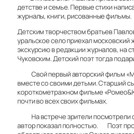
детстве и семье. Первые стихи напис
журналы, книги, рисованные фильмы.
Детским творчеством братьев Павлов
уральское село приехал московский ж
экскурсию в редакции журналов, на 
Чуковским. Детский поэт тогда подар
Свой первый авторский фильм «Мале
вместе со своими детьми. Старший сы
короткометражном фильме «Ромео&Юл
почти во всех своих фильмах.
На встрече зрители посмотрели фра
автор показал полностью. Поэт проч