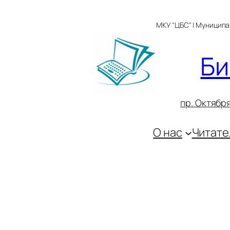
Перейти
к
МКУ "ЦБС" | Муницип
содержимому
Би
пр. Октября
О нас
Читате