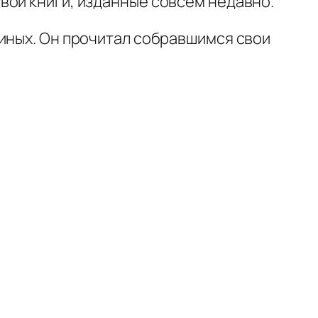
вои книги, изданные совсем недавно.
ьиных. Он прочитал собравшимся свои