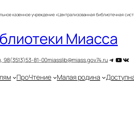
альное казенное учреждение «Централизованная библиотечная сис
блиотеки Миасса
Telegra
YouT
ВКо
, 9
8(3513)53-81-00
miasslib@miass.gov74.ru
лям
ПроЧтение
Малая родина
Доступн