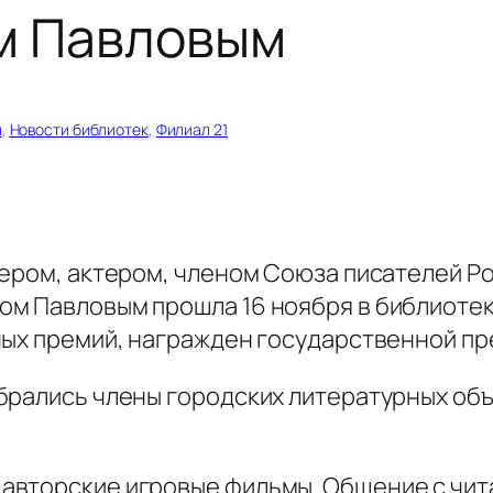
м Павловым
й
, 
Новости библиотек
, 
Филиал 21
сером, актером, членом Союза писателей Р
м Павловым прошла 16 ноября в библиотек
ных премий, награжден государственной пр
брались члены городских литературных объ
вторские игровые фильмы. Общение с чита