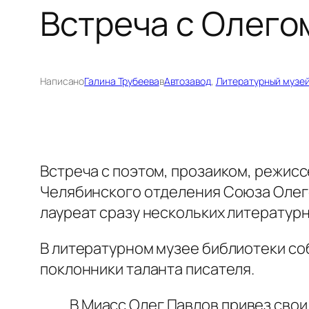
Встреча с Олего
Написано
Галина Трубеева
в
Автозавод
, 
Литературный музе
Встреча с поэтом, прозаиком, режис
Челябинского отделения Союза Олего
лауреат сразу нескольких литератур
В литературном музее библиотеки со
поклонники таланта писателя.
В Миасс Олег Павлов привез свои а