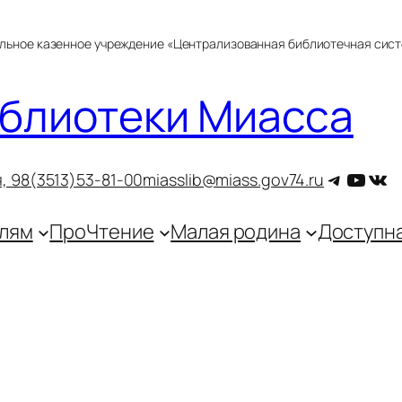
альное казенное учреждение «Централизованная библиотечная сис
блиотеки Миасса
Telegra
YouT
ВКо
, 9
8(3513)53-81-00
miasslib@miass.gov74.ru
лям
ПроЧтение
Малая родина
Доступн