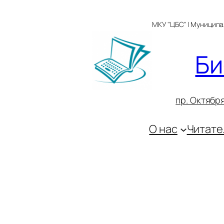
Перейти
к
МКУ "ЦБС" | Муницип
содержимому
Би
пр. Октября
О нас
Читате