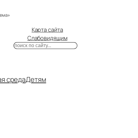
тема»
Карта сайта
Слабовидящим
Поиск
m
ube
нтакте
ая среда
Детям