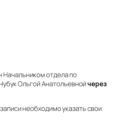
н Начальником отдела по
Чубук Ольгой Анатольевной
через
и записи необходимо указать свои