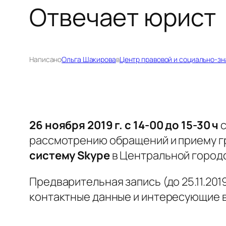
Отвечает юрист
Написано
Ольга Шакирова
в
Центр правовой и социально-з
26 ноября 2019 г. с 14-00 до 15-30 ч
с
рассмотрению обращений и приему г
систему
Skype
в Центральной город
Предварительная запись (до 25.11.201
контактные данные и интересующие 