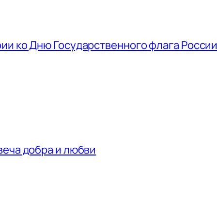
ии ко Дню Государственного флага Росси
веча добра и любви