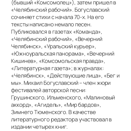
(бывший «Комсомолец»), затем пришел в
«Челябинский рабочий». Богуславский
сочиняет стихи с начала 70-х. На его
тексты написано немало песен.
Публиковался в газетах «Команда»,
«Челябинский рабочий», «Вечерний
Челябинск», «Уральский курьер»,
«Южноуральская панорама», «Вечерний
Кишинев», «Комсомольская правда»,
«Литературная газета»; в журналах:
«Челябинск», «Действующие лица», «Бег и
мы». Михаил Богуславский – член жюри
фестивалей авторской песни:
Грушинского, Ильменского, «Малиновый
аккорд», «Агидель», «Мир бардов»,
Зимнего Тюменского. В качестве
литературного редактора участвовал в
издании четырех книг.