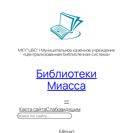
Перейти
к
содержимому
МКУ "ЦБС" | Муниципальное казенное учреждение
«Централизованная библиотечная система»
Библиотеки
Миасса
Карта сайта
Слабовидящим
Поиск
Меню