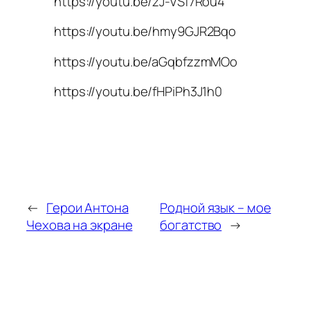
https://youtu.be/zJ-VSf7Rou4
https://youtu.be/hmy9GJR2Bqo
https://youtu.be/aGqbfzzmMOo
https://youtu.be/fHPiPh3J1h0
←
Герои Антона
Родной язык – мое
Чехова на экране
богатство
→