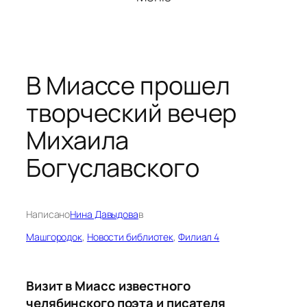
В Миассе прошел
творческий вечер
Михаила
Богуславского
Написано
Нина Давыдова
в
Машгородок
, 
Новости библиотек
, 
Филиал 4
Визит в Миасс известного
челябинского поэта и писателя