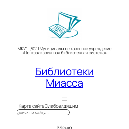
Перейти
к
содержимому
МКУ "ЦБС" | Муниципальное казенное учреждение
«Централизованная библиотечная система»
Библиотеки
Миасса
Карта сайта
Слабовидящим
Поиск
Меню