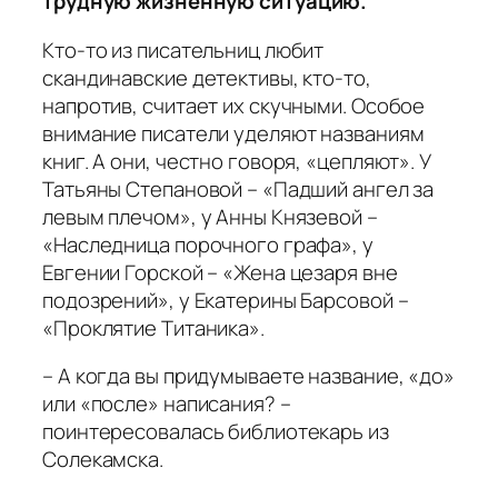
трудную жизненную ситуацию.
Кто-то из писательниц любит
скандинавские детективы, кто-то,
напротив, считает их скучными. Особое
внимание писатели уделяют названиям
книг. А они, честно говоря, «цепляют». У
Татьяны Степановой – «Падший ангел за
левым плечом», у Анны Князевой –
«Наследница порочного графа», у
Евгении Горской – «Жена цезаря вне
подозрений», у Екатерины Барсовой –
«Проклятие Титаника».
– А когда вы придумываете название, «до»
или «после» написания? –
поинтересовалась библиотекарь из
Солекамска.