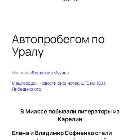
Автопробегом по
Уралу
Написано
Владимир Мухин
в
Машгородок
, 
Новости библиотек
, 
ЦГБ им. Ю.Н.
Либединского
В Миассе побывали литераторы из
Карелии
Елена и Владимир Софиенко стали