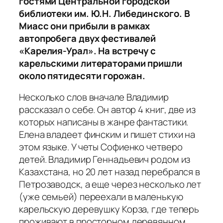
гостями Центральной городской
библиотеки им. Ю.Н. Либединского. В
Миасс они прибыли в рамках
автопробега двух фестивалей
«Карелия-Урал». На встречу с
карельскими литераторами пришли
около пятидесяти горожан.
Несколько слов вначале Владимир
рассказал о себе. Он автор 4 книг, две из
которых написаны в жанре фантастики.
Елена владеет финским и пишет стихи на
этом языке. У четы Софиенко четверо
детей. Владимир Геннадьевич родом из
Казахстана, но 20 лет назад перебрался в
Петрозаводск, а еще через несколько лет
(уже семьей) переехали в маленькую
карельскую деревушку Корза, где теперь
проживают в просторном деревянном