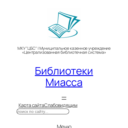
Перейти
к
содержимому
МКУ "ЦБС" | Муниципальное казенное учреждение
«Централизованная библиотечная система»
Библиотеки
Миасса
Карта сайта
Слабовидящим
Поиск
Меню