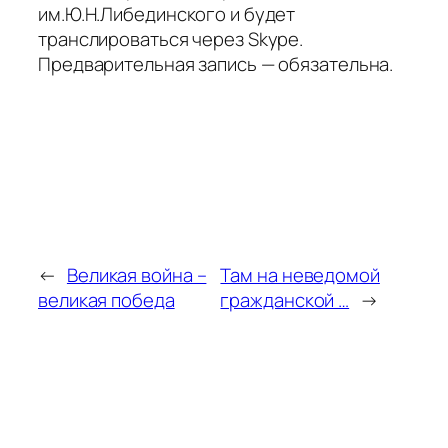
им.Ю.Н.Либединского и будет
транслироваться через Skype.
Предварительная запись — обязательна.
←
Великая война –
Там на неведомой
великая победа
гражданской …
→