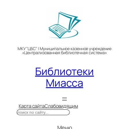
Перейти
к
содержимому
МКУ "ЦБС" | Муниципальное казенное учреждение
«Централизованная библиотечная система»
Библиотеки
Миасса
Карта сайта
Слабовидящим
Поиск
Меню