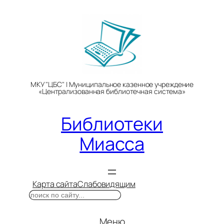
Перейти
к
содержимому
МКУ "ЦБС" | Муниципальное казенное учреждение
«Централизованная библиотечная система»
Библиотеки
Миасса
Карта сайта
Слабовидящим
Поиск
Меню