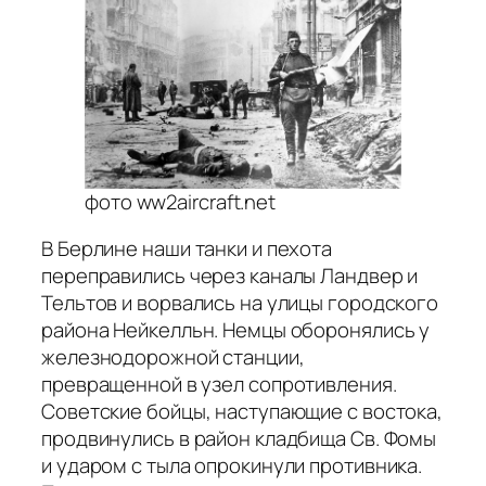
фото ww2aircraft.net
В Берлине наши танки и пехота
переправились через каналы Ландвер и
Тельтов и ворвались на улицы городского
района Нейкелльн. Немцы оборонялись у
железнодорожной станции,
превращенной в узел сопротивления.
Советские бойцы, наступающие с востока,
продвинулись в район кладбища Св. Фомы
и ударом с тыла опрокинули противника.