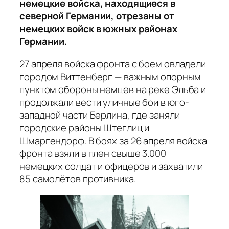
немецкие войска, находящиеся в
северной Германии, отрезаны от
немецких войск в южных районах
Германии.
27 апреля войска фронта с боем овладели
городом Виттенберг — важным опорным
пунктом обороны немцев на реке Эльба и
продолжали вести уличные бои в юго-
западной части Берлина, где заняли
городские районы Штеглиц и
Шмаргендорф. В боях за 26 апреля войска
фронта взяли в плен свыше 3.000
немецких солдат и офицеров и захватили
85 самолётов противника.