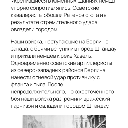
Укрепившиеся в каменных зданиях немцы
упорно сопротивлялись. Советские
кавалеристы обошли Ратенов с юга и в
результате стремительного удара
овладели городом.
Наши войска, наступающие на Берлин с
запада, с боями вступили в город Шпандау
и прижали немцев к реке Хавель.
Одновременно советские артиллеристы
из северо-западных районов Берлина
нанести огневой удар противнику с
фланга и тыла. После
непродолжительного, но ожесточённого
боя наши войска разгромили вражеский
гарнизон и овладели городом Шпандау.