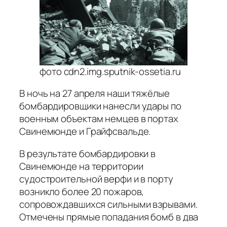
фото cdn2.img.sputnik-ossetia.ru
В ночь на 27 апреля наши тяжёлые
бомбардировщики нанесли удары по
военным объектам немцев в портах
Свинемюнде и Грайфсвальде.
В результате бомбардировки в
Свинемюнде на территории
судостроительной верфи и в порту
возникло более 20 пожаров,
сопровождавшихся сильными взрывами.
Отмечены прямые попадания бомб в два